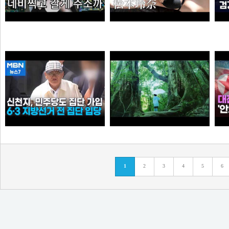
엘프녀가 롤하다 극대노하게된 이유
【#松本玲奈】話題のショートドラマ出演女優が待望の水着グラビアに挑戦！――デジタル写真集『21歳の奇跡』好評発売中！ Reina Matsumoto
오타쿠
타짜신정환
신천지, 6·3 지방선거 전 민주당 집단 입당…수도권 지역
[원작] 지금 만나러 갑니다 OST -시간을 넘어서
누
1
2
3
4
5
6
떨어진원숭이
아이언맨