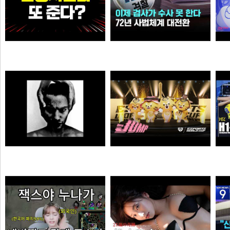
와.. 추석 전 민생지원금 또 준다?
이제 검사가 직접 수사 못 한다…72년 사법체계 대전환421421
이영자
가습기
MONSTA - Holdin' On (Skrillex & Nero Remix)
젠랑이
극혐
물음표