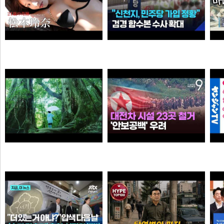
“6·3 지방선거 앞두고 신천지 민주당 가입 정황”…합수본, 수사 확대
【#松本玲奈】話題のショートドラマ出演女優が待望の水着グラビアに挑戦！――デジタル写真集『21歳の奇跡』好評発売中！ Reina Matsumoto
와꾸대장봉준
타짜신정환
[원작] 지금 만나러 갑니다 OST -시간을 넘어서
누가좀 말려봐라 ㅋ
아이언맨
떨어진원숭이