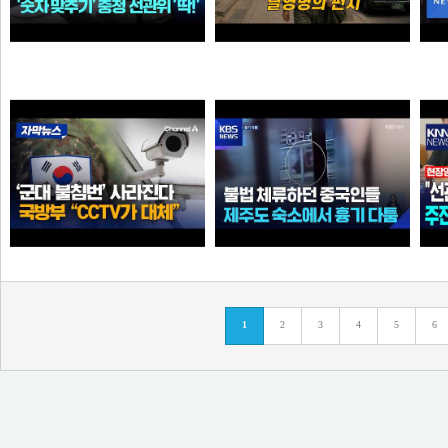
더 있는 거 아냐?" 압수수색 다음 날...충청 선관위서도 '숫자 맞추기' 포착
탈영병의 편지
애플
크롬
'군대 불침번' 사라진다… 국방부 "CCTV로 대체 가능"
불법 체류하던 중국인들...제주도 숙소에서 흉기 다툼
1
2
3
4
5
6
크롬
아이언맨