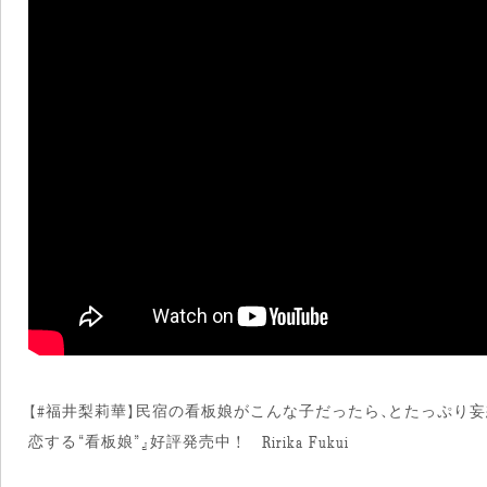
【#福井梨莉華】民宿の看板娘がこんな子だったら、とたっぷり妄
恋する“看板娘”』好評発売中！ Ririka Fukui