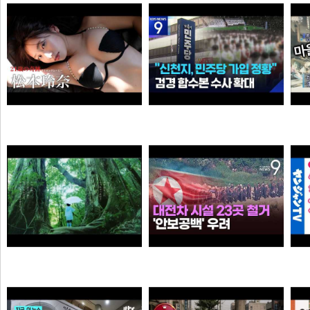
물음표
픽도리
“6·3 지방선거 앞두고 신천지 민주당 가입 정황”…합수본, 수사 확대
【#松本玲奈】話題のショートドラマ出演女優が待望の水着グラビアに挑戦！――デジタル写真集『21歳の奇跡』好評発売中！ Reina Matsumoto
와꾸대장봉준
타짜신정환
[원작] 지금 만나러 갑니다 OST -시간을 넘어서
누가좀 말려봐라 ㅋ
아이언맨
떨어진원숭이