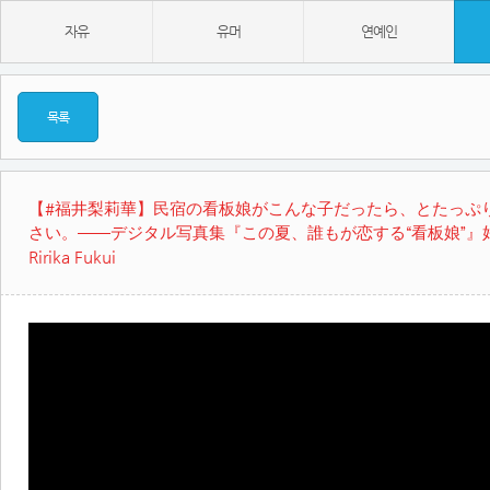
자유
유머
연예인
목록
【#福井梨莉華】民宿の看板娘がこんな子だったら、とたっぷ
さい。――デジタル写真集『この夏、誰もが恋する“看板娘”
Ririka Fukui