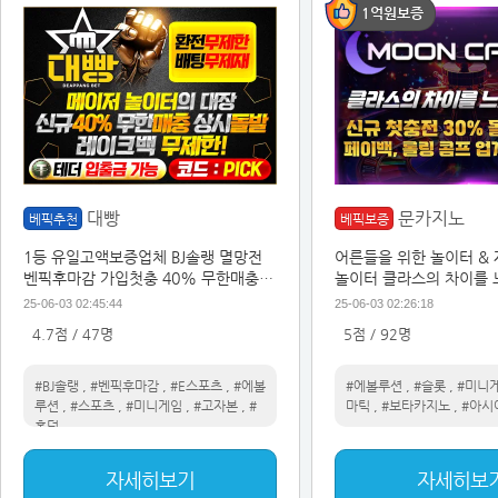
1억원보증
대빵
문카지노
베픽추천
베픽보증
1등 유일고액보증업체 BJ솔랭 멸망전
어른들을 위한 놀이터 &
벤픽후마감 가입첫충 40% 무한매충이
놀이터 클라스의 차이를
벤트
25-06-03 02:45:44
25-06-03 02:26:18
4.7점 / 47명
5점 / 92명
#BJ솔랭
,
#벤픽후마감
,
#E스포츠
,
#에볼
#에볼루션
,
#슬롯
,
#미니
루션
,
#스포츠
,
#미니게임
,
#고자본
,
#
마틱
,
#보타카지노
,
#아시
홀덤
자세히보기
자세히보