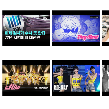
[단독] ‘장윤기’ 논란인데…‘경찰관 뺑소니’ 수사 빼돌린 경찰
Welcome, GEN G Peyz
N
N
N
크롬
소주반샷
이제 검사가 직접 수사 못 한다…72년 사법체계 대전환421421
자오 EP 「Tiny Giant」 | 젠레스 존 제로
N
N
가습기
픽샤워
젠랑이
하이키 옐 직캠 #YEL #H1KEY @260731 정읍물빛축제 ♬ 여름이었다 (Summer Was You)
듣