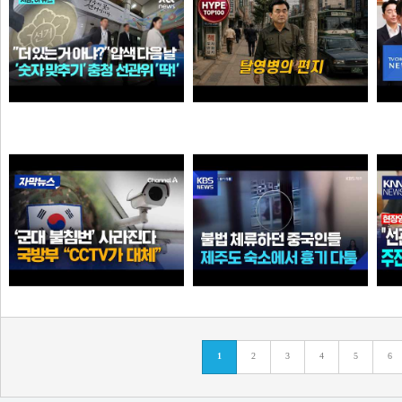
더 있는 거 아냐?" 압수수색 다음 날...충청 선관위서도 '숫자 맞추기' 포착
탈영병의 편지
애플
크롬
'군대 불침번' 사라진다… 국방부 "CCTV로 대체 가능"
불법 체류하던 중국인들...제주도 숙소에서 흉기 다툼
1
2
3
4
5
6
크롬
아이언맨