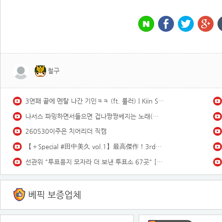
철구
3연패 끝에 멘탈 나간 기인ㅋㅋ (ft. 룰러) | Kiin Stream Highlights
나서스 파밍하면서들으면 겁나짱짱쎄지는 노래(스택1000)듣기좋은 브금
260530이주은 치어리더 직캠
【＋Special #田中美久 vol.1】最高傑作！3rd写真集の“オールアザーカット”＆ムービーを「プラス！」会員だけにお届け♡＜2026年3月後期＞
선관위 "투표용지 모자라 더 보낸 투표소 67곳" [MBN 뉴스7]
베픽 보증업체