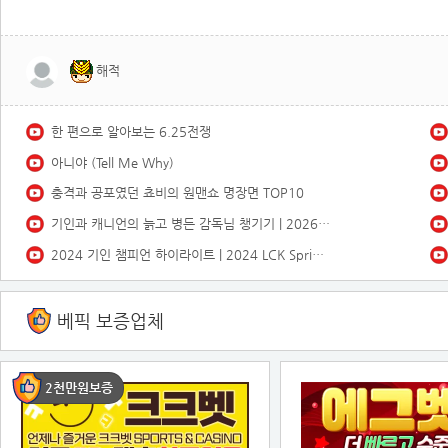
해적
한 편으로 알아보는 6.25전쟁
아니야 (Tell Me Why)
충격과 공포였던 쵸비의 원맨쇼 명장면 TOP10
기인과 캐니언의 늙고 병든 감독님 챙기기 | 2026 젠지 아레나
2024 기인 챔피언 하이라이트 | 2024 LCK Spring Champion Highlight - 크산테(K`sante) #기인 #Kiin #그기인거
베픽 보증업체
2천만원보증