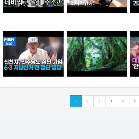
엘프녀가 롤하다 극대노하게된 이유
【#松本玲奈】話題のショートドラマ出演女優が待望の水着グラビアに挑戦！――デジタル写真集『21歳の奇跡』好評発売中！ Reina Matsumoto
오타쿠
타짜신정환
신천지, 6·3 지방선거 전 민주당 집단 입당…수도권 지역
[원작] 지금 만나러 갑니다 OST -시간을 넘어서
누
1
2
3
4
5
6
떨어진원숭이
아이언맨