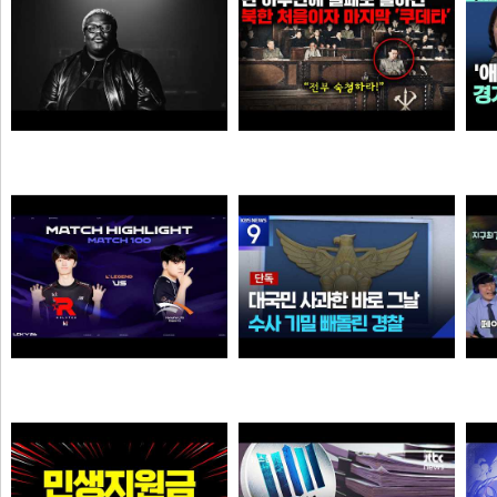
KITSCHKRIEG - du bist gut genug without SHIRIN DAVID
북한에 그나마 남아 있었던 민주주의가 완전히 삭제되고 김일성이 권력을 잡게 된 결정적인 사건
소주반샷
오타쿠
39:38 유나라 레전드
[단독] ‘장윤기’ 논란인데…‘경찰관 뺑소니’ 수사 빼돌린 경찰
We
물음표
크롬