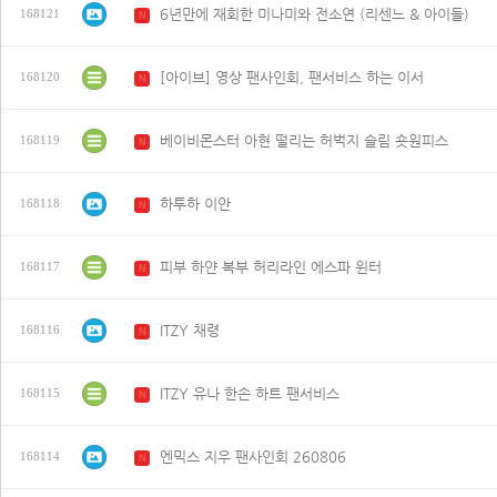
6년만에 재회한 미나미와 전소연 (리센느 & 아이들)
168121
N
[아이브] 영상 팬사인회, 팬서비스 하는 이서
168120
N
베이비몬스터 아현 떨리는 허벅지 슬림 숏원피스
168119
N
하투하 이안
168118
N
피부 하얀 복부 허리라인 에스파 윈터
168117
N
ITZY 채령
168116
N
ITZY 유나 한손 하트 팬서비스
168115
N
엔믹스 지우 팬사인회 260806
168114
N