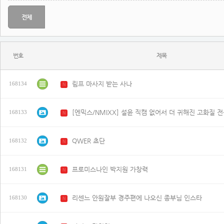
전체
번호
제목
림프 마사지 받는 사나
168134
N
168133
N
QWER 쵸단
168132
N
프로미스나인 박지원 가창력
168131
N
리센느 안원잘부 경주편에 나오신 종부님 인스타
168130
N