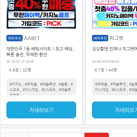
AABET
피그벳
베픽추천
베픽추천
대한민국 1등 배팅사이트 ! 최고 배당,
심심할땐 언제나 피그벳에
빠른 충전, 무제한 환전
25-10-07 17:19:58
25-06-03 03:04:14
4.8점 / 32명
4.7점 / 44명
#카지노
,
#파워볼
,
#에볼루션
,
#슬롯
,
#
#파워볼
,
#에볼루션
,
#슬
스포츠
,
#미니게임
,
#E스포츠
,
#레볼루
미니게임
,
#E스포츠
,
#레
션홀덤
자세히보기
자세히보