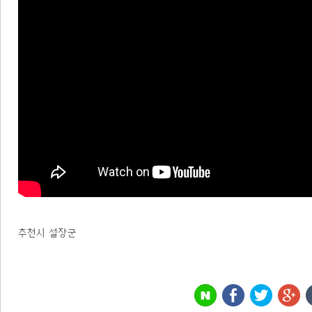
추천시 설장군