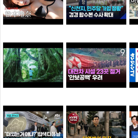
“6·3 지방선거 앞두고 신천지 민주당 가입 정황”…합수본, 수사 확대
【#松本玲奈】話題のショートドラマ出演女優が待望の水着グラビアに挑戦！――デジタル写真集『21歳の奇跡』好評発売中！ Reina Matsumoto
와꾸대장봉준
타짜신정환
[원작] 지금 만나러 갑니다 OST -시간을 넘어서
누가좀 말려봐라 ㅋ
아이언맨
떨어진원숭이