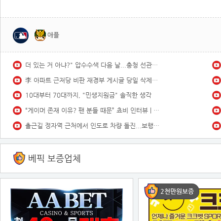
애플
더 있는 거 아냐?" 압수수색 다음 날...충청 선관위서도 '숫자 맞추기' 포착
李 아파트 근저당 비판 재경부 게시글 당일 삭제…"대출 막더니 내로남불"
10대부터 70대까지, "민생지원금" 솔직한 생각
“게이머 존재 이유? 팬 분들 때문” 쵸비 인터뷰 | GEN vs KRX(04.30)
출근길 정자역 근처에서 인도로 차량 돌진...보행자 숨져 / YTN
베픽 보증업체
2천만원보증