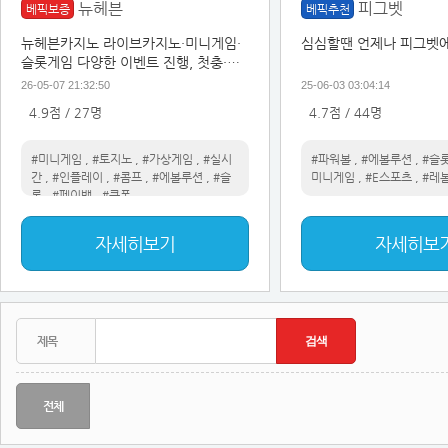
뉴헤븐
피그벳
베픽보증
베픽추천
뉴헤븐카지노 라이브카지노·미니게임·
심심할땐 언제나 피그벳에
슬롯게임 다양한 이벤트 진행, 첫충·재
충·페이백 혜택과 빠른충전 무제한환전
26-05-07 21:32:50
25-06-03 03:04:14
지원
4.9점 / 27명
4.7점 / 44명
#미니게임
,
#토지노
,
#가상게임
,
#실시
#파워볼
,
#에볼루션
,
#슬
간
,
#인플레이
,
#콤프
,
#에볼루션
,
#슬
미니게임
,
#E스포츠
,
#레
롯
,
#페이백
,
#쿠폰
자세히보기
자세히보
전체