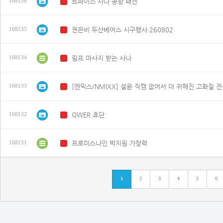
트와이스 사나 공항 패션
168136
N
권은비 두산베어스 시구행사 260802
168135
N
림프 마사지 받는 사나
168134
N
168133
N
QWER 쵸단
168132
N
프로미스나인 박지원 가창력
168131
N
1
2
3
4
5
6