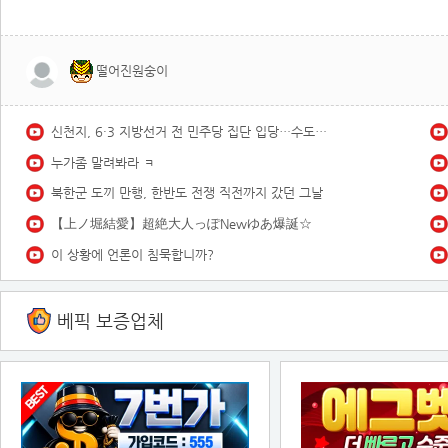
떨어진원숭이
신천지, 6·3 지방선거 전 민주당 집단 입당…수도권 지역
누가좀 말려봐라 ㅋ
북한군 도끼 만행, 한반도 전쟁 직전까지 갔던 그날
【上ノ堀結愛】超絶大人っぽNewゆあ爆誕☆
이 상황에 언론이 침묵합니까?
베픽 보증업체