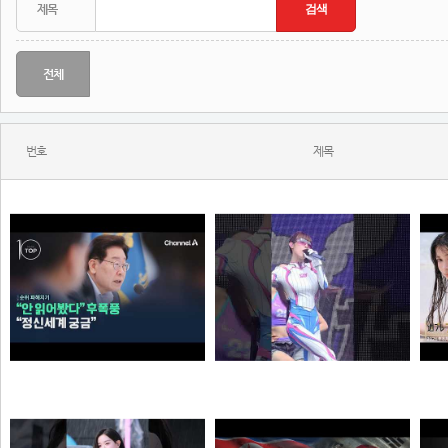
전체
번호
제목
안읽어보고 서명했습니다
추천시 여자칭구
N
N
N
장사꾼
픽샤워