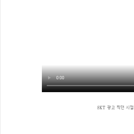
SKT 광고 찍던 시