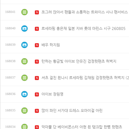
쪼그려 앉아서 팬들과 소통하는 트와이스 사나 팬서비스
168041
N
르세라핌 홍은채 일본 지바 롯데 마린스 시구 260805
168040
N
배우 하지원
168039
N
턴하는 황금빛 아이브 안유진 검정핫팬츠 허벅지
168038
N
셔츠 걸친 흰나시 르세라핌 김채원 검정핫팬츠 허벅지 (2
168037
N
아이브 장원영
168036
N
많이 파인 서가대 드레스 오마이걸 아린
168035
N
악마뿔 단 베이비몬스터 아현 흰 탱크탑 한뼘 핫팬츠
168034
N