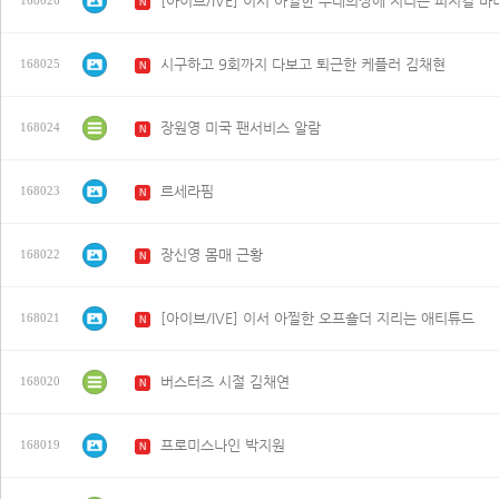
[아이브/IVE] 이서 아찔한 무대의상에 지리는 피지컬 
N
시구하고 9회까지 다보고 퇴근한 케플러 김채현
168025
N
장원영 미국 팬서비스 알람
168024
N
르세라핌
168023
N
장신영 몸매 근황
168022
N
[아이브/IVE] 이서 아찔한 오프숄더 지리는 애티튜드
168021
N
버스터즈 시절 김채연
168020
N
프로미스나인 박지원
168019
N