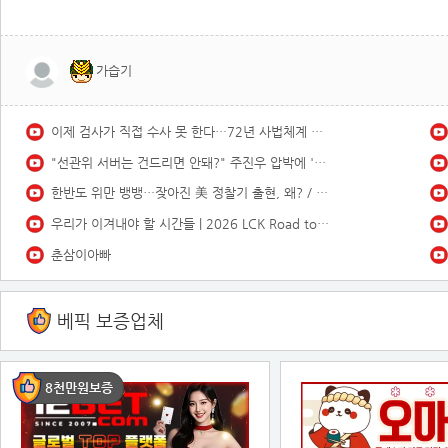
가습기
이제 검사가 직접 수사 못 한다…72년 사법체계 대전환421421
"선관위 서버는 건드리면 안돼?" 주진우 압박에 '당황'한 선관위 사무총장142142421
한반도 위만 뱅뱅…잦아진 美 정찰기 출현, 왜? / 채널A / 뉴스A
우리가 이겨내야 할 시간들 | 2026 LCK Road to MSI 비하인드
춘삼이아빠
베픽 보증업체
8천만원보증