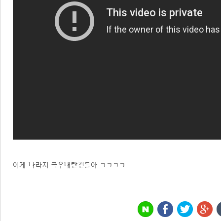
이게 나라지 극우내란견들아 ㅋㅋㅋㅋ