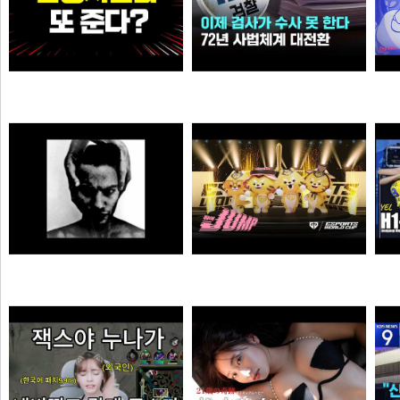
와.. 추석 전 민생지원금 또 준다?
이제 검사가 직접 수사 못 한다…72년 사법체계 대전환421421
이영자
가습기
MONSTA - Holdin' On (Skrillex & Nero Remix)
젠랑이
극혐
물음표