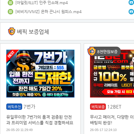
[아일릿/ILLIT] 민주 민소매.mp4
[비비지/VIVIZ] 은하 끈나시 원피스.mp4
베픽 보증업체
8천만원보증
7번가
12BET
베픽추천
베픽보증
유일무이한 7번가의 품격 검증된 안전
무사고 메이저, 다양한 
과 프리미엄 서비스를 직접 경험하세요
배팅의 완성!
26-05-20 11:29:49
26-05-17 12:24:10