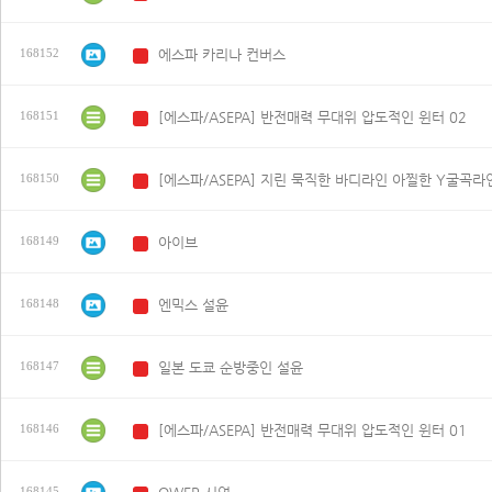
에스파 카리나 컨버스
168152
N
[에스파/ASEPA] 반전매력 무대위 압도적인 윈터 02
168151
N
[에스파/ASEPA] 지린 묵직한 바디라인 아찔한 Y굴곡라
168150
N
아이브
168149
N
엔믹스 설윤
168148
N
일본 도쿄 순방중인 설윤
168147
N
[에스파/ASEPA] 반전매력 무대위 압도적인 윈터 01
168146
N
168145