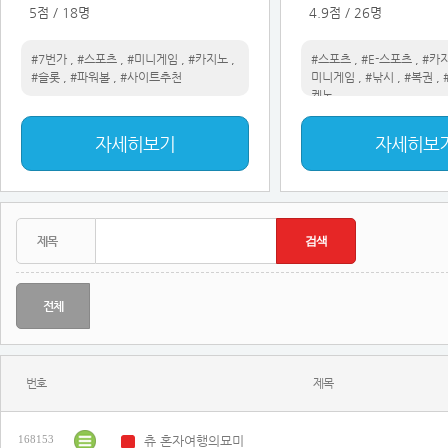
5점 / 18명
4.9점 / 26명
#7번가
,
#스포츠
,
#미니게임
,
#카지노
,
#스포츠
,
#E-스포츠
,
#카
#슬롯
,
#파워볼
,
#사이트추천
미니게임
,
#낚시
,
#복권
,
케노
자세히보기
자세히보
전체
번호
제목
츄 혼자여행의묘미
168153
N