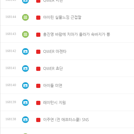
QWER 시연
N
아이린 실물느낌 근접짤
168144
N
홍진영 바람에 치마가 올라가 속바지가 뿅
168143
N
QWER 마젠타
168142
N
QWER 쵸단
168141
N
아이들 미연
168140
N
레이턴시 지원
168139
N
이주연 (전 애프터스쿨) SNS
168138
N