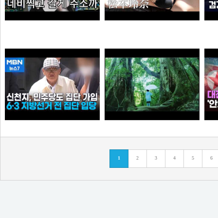
엘프녀가 롤하다 극대노하게된 이유
【#松本玲奈】話題のショートドラマ出演女優が待望の水着グラビアに挑戦！――デジタル写真集『21歳の奇跡』好評発売中！ Reina Matsumoto
오타쿠
타짜신정환
신천지, 6·3 지방선거 전 민주당 집단 입당…수도권 지역
[원작] 지금 만나러 갑니다 OST -시간을 넘어서
누
1
2
3
4
5
6
떨어진원숭이
아이언맨