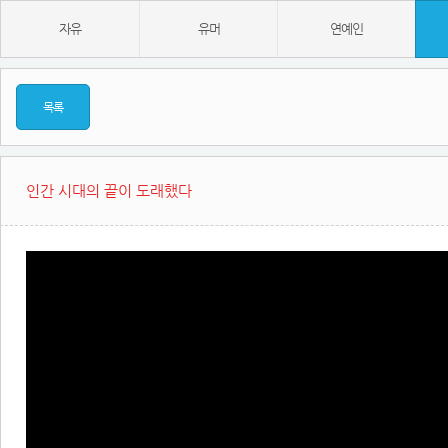
자유
유머
연예인
목록
인간 시대의 끝이 도래했다