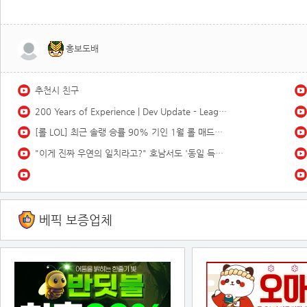
홍보도배
추천시 친구
200 Years of Experience | Dev Update - League of Legends
[롤 LOL] 최근 솔랭 승률 90% 기인 1월 롤 매드무비 | GEN Kiin Montage 2026
"이게 진짜 우연의 일치라고?" 호남서도 '동일 득표' 논란..해명에도 "선관위 못 믿겠다" 신뢰 바닥 (자막뉴스) / SBS
베픽 보증업체