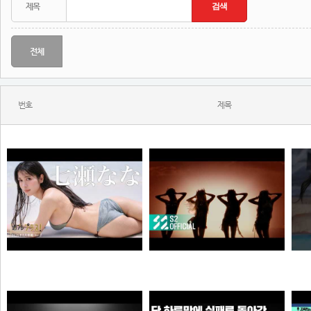
전체
번호
제목
KISS OF LIFE (키스오브라이프) 'SWEAT' Official Music Video
【＋Special #七瀬なな vol.2】大ヒット1st写真集『みつめて。』から、完全未公開カット＆写真集未収録の衣装をお届け!!＜2026年8月前期＞
N
N
N
원빈해설위원
곰비서