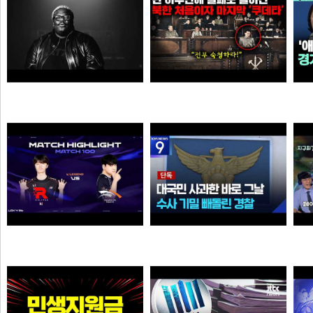
KITSCHKRIEG - du bist gut genug without SHIRIN DAVID
북한에 그나마 남아 있었던 민주주의가 완전히 삭제되고 김일성이 권력을 잡게 된 결정적인 사건
소주반샷
오타쿠
39:38 유나라 레전드
[단독] ‘장윤기’ 논란인데…‘경찰관 뺑소니’ 수사 빼돌린 경찰
We
물음표
크롬