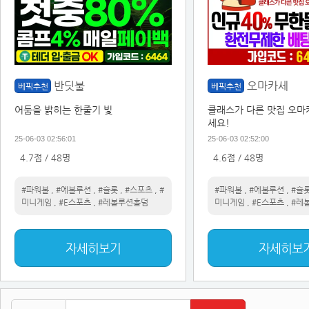
반딧불
오마카세
베픽추천
베픽추천
어둠을 밝히는 한줄기 빛
클래스가 다른 맛집 오마
세요!
25-06-03 02:56:01
25-06-03 02:52:00
4.7점 / 48명
4.6점 / 48명
#파워볼
,
#에볼루션
,
#슬롯
,
#스포츠
,
#
#파워볼
,
#에볼루션
,
#슬
미니게임
,
#E스포츠
,
#레볼루션홀덤
미니게임
,
#E스포츠
,
#레
자세히보기
자세히보