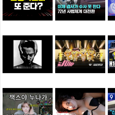
와.. 추석 전 민생지원금 또 준다?
이제 검사가 직접 수사 못 한다…72년 사법체계 대전환421421
이영자
가습기
MONSTA - Holdin' On (Skrillex & Nero Remix)
젠랑이
극혐
물음표