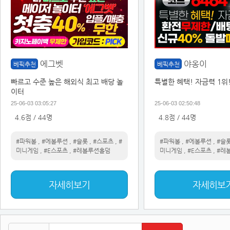
에그벳
야옹이
베픽추천
베픽추천
빠르고 수준 높은 해외식 최고 배당 놀
특별한 혜택! 자금력 1위
이터
25-06-03 03:05:27
25-06-03 02:50:48
4.6점 / 44명
4.8점 / 44명
#파워볼
,
#에볼루션
,
#슬롯
,
#스포츠
,
#
#파워볼
,
#에볼루션
,
#슬
미니게임
,
#E스포츠
,
#레볼루션홀덤
미니게임
,
#E스포츠
,
#레
자세히보기
자세히보