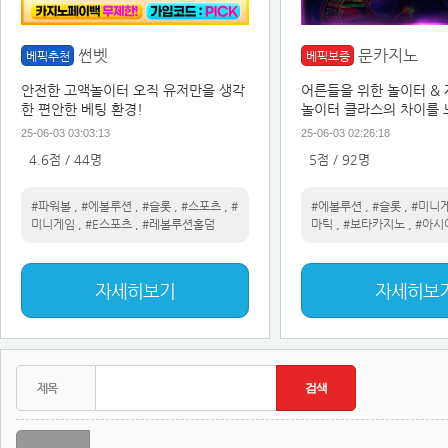
썬벳
문카지노
베픽추천
베픽보증
안전한 고액놀이터 오직 유저만을 생각
어른들을 위한 놀이터 &
한 편안한 베팅 환경!
놀이터 클라스의 차이를
25-06-03 03:03:13
25-06-03 02:26:18
4.6점 / 44명
5점 / 92명
#파워볼
,
#에볼루션
,
#슬롯
,
#스포츠
,
#
#에볼루션
,
#슬롯
,
#미니
미니게임
,
#E스포츠
,
#레볼루션홀덤
마틱
,
#보타카지노
,
#아시
자세히보기
자세히보