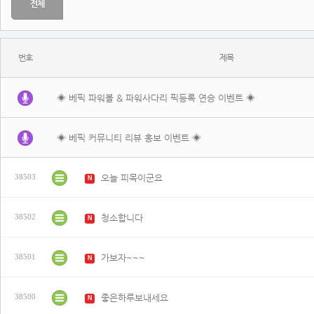
전체
번호
제목
◈ 베픽 파워볼 & 파워사다리 픽등록 연승 이벤트 ◈
◈ 베픽 커뮤니티 리뷰 홍보 이벤트 ◈
오늘 피목이군요
38503
N
청소합니다
38502
N
가보자~~~
38501
N
좋은하루보내세요
38500
N