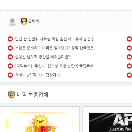
곰비서
인천 한 선관위 사무실 직원 숨진 채…유서 발견 [
북한은 준비하고 미국은 알아냈다? 정작 한국인은 아무것도 모르는 상황
잘생긴 남자가 양산을 씌워준다면?
[자막뉴스] '무섭노' 혐오성 표현 논란에 국립국어원이 내놓은 답변 / YTN
쵸비의 6만딜 아리 감상하기
베픽 보증업체