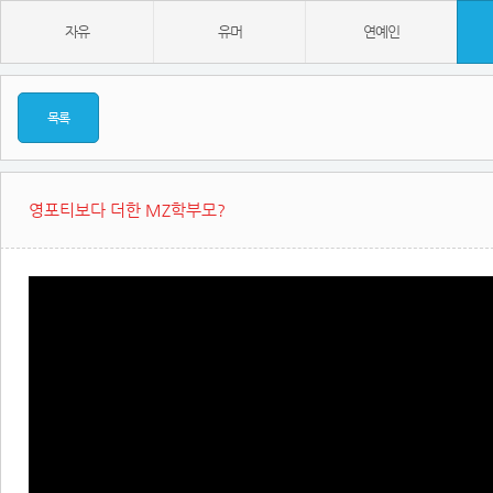
자유
유머
연예인
목록
영포티보다 더한 MZ학부모?