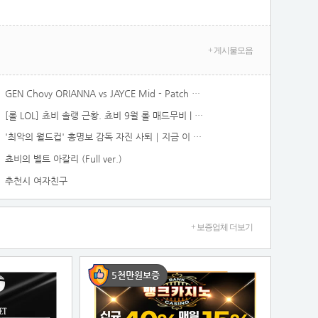
+ 게시물모음
GEN Chovy ORIANNA vs JAYCE Mid - Patch 26.13 KR Ranked | lolrec
[롤 LOL] 쵸비 솔랭 근황. 쵸비 9월 롤 매드무비 | GEN Chovy Montage 2025
'최악의 월드컵' 홍명보 감독 자진 사퇴｜지금 이 장면
쵸비의 벨트 아칼리 (Full ver.)
추천시 여자친구
+ 보증업체 더보기
5천만원보증