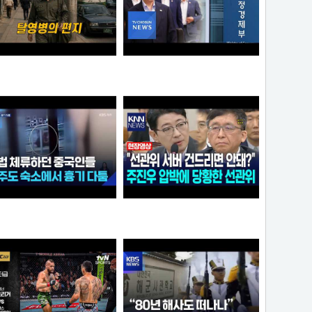
영병의 편지
李 아파트 근저당 비판 재경부 게시글 당일 삭제…"대출 막더니 내로남불"
크롬
애플
불법 체류하던 중국인들...제주도 숙소에서 흉기 다툼
"선관위 서버는 건드리면 안돼?" 주진우 압박에 '당황'한 선관위 사무총장142142421
아이언맨
가습기