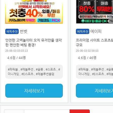
썬벳
에이피
베픽추천
베픽추천
안전한 고액놀이터 오직 유저만을 생각
프리미엄 사이트 스포츠
한 편안한 베팅 환경!
규모
25-06-03 03:03:13
25-06-03 02:58:03
4.6점 / 44명
4.6점 / 46명
#파워볼
,
#에볼루션
,
#슬롯
,
#스포츠
,
#
#파워볼
,
#에볼루션
,
#슬
미니게임
,
#E스포츠
,
#레볼루션홀덤
미니게임
,
#E스포츠
,
#레
자세히보기
자세히보