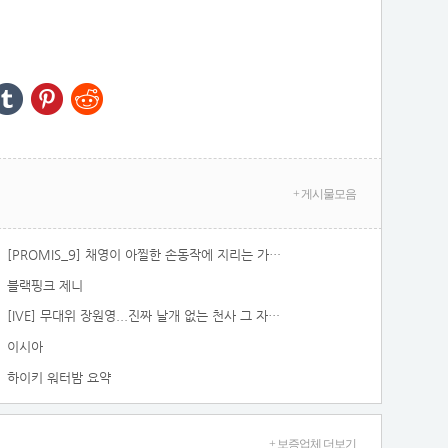
+ 게시물모음
[PROMIS_9] 채영이 아찔한 손동작에 지리는 가슴골[약후]
블랙핑크 제니
[IVE] 무대위 장원영...진짜 날개 없는 천사 그 자체였던 날
이시아
하이키 워터밤 요약
+ 보증업체 더보기