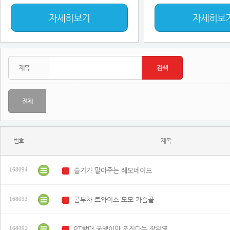
자세히보기
자세히보
전체
번호
제목
슬기가 말아주는 레모네이드
168094
N
콤부차 트와이스 모모 가슴골
168093
N
PT할때 궁뎅이만 조진다는 장원영
168092
N