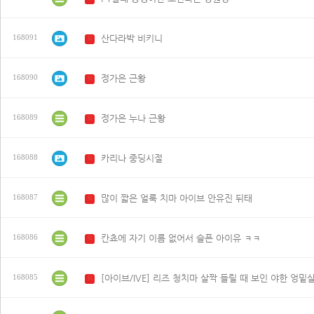
산다라박 비키니
168091
N
정가은 근황
168090
N
정가은 누나 근황
168089
N
카리나 중딩시절
168088
N
많이 짧은 얼룩 치마 아이브 안유진 뒤태
168087
N
칸쵸에 자기 이름 없어서 슬픈 아이유 ㅋㅋ
168086
N
[아이브/IVE] 리즈 청치마 살짝 들릴 때 보인 야한 엉밑
168085
N