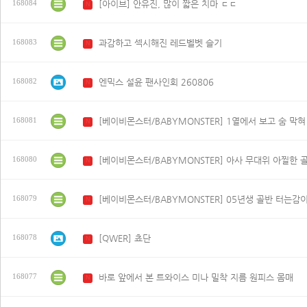
[아이브] 안유진, 많이 짧은 치마 ㄷㄷ
168084
N
과감하고 섹시해진 레드벨벳 슬기
168083
N
엔믹스 설윤 팬사인회 260806
168082
N
168081
N
168080
N
168079
N
[QWER] 쵸단
168078
N
바로 앞에서 본 트와이스 미나 밀착 지름 원피스 몸매
168077
N