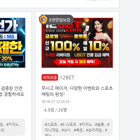
8천만원보증
12BET
베픽보증
 검증된 안전
무사고 메이저, 다양한 이벤트와 스포츠
접 경험하세요
배팅의 완성!
26-05-17 12:24:10
4.9점 / 26명
임
,
#카지노
,
#스포츠
,
#E-스포츠
,
#카지노
,
#슬롯
,
#
추천
미니게임
,
#낚시
,
#복권
,
#숫자게임
,
#
케노