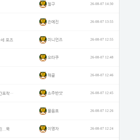
철구
26-08-07 14:30
손예진
26-08-07 13:55
미니언즈
자세 포즈
26-08-07 12:55
오타쿠
26-08-07 12:48
해골
26-08-07 12:46
소주반샷
[프로미스나인/PROMIS_9] 이채영 라방후 방송사고 순간포착...일어
26-08-07 12:45
물음표
26-08-07 12:26
이영자
...묵
26-08-07 12:24