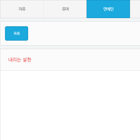
자유
유머
연예인
목록
내리는 설현