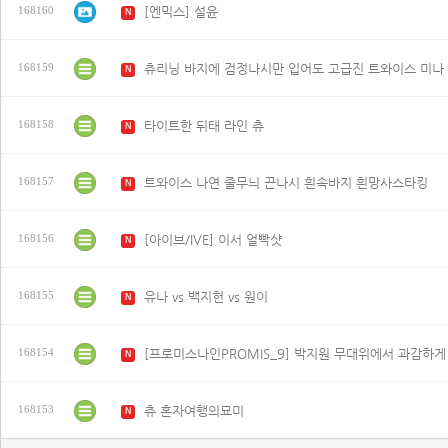
[엔믹스] 설윤
168160
N
츄리닝 바지에 검정나시만 입어도 고급진 트와이스 미나
168159
N
타이트한 뒤태 라인 츄
168158
N
트와이스 나연 줄무늬 끈나시 흰속바지 흰망사스타킹
168157
N
[아이브/IVE] 이서 얼빡샷
168156
N
유나 vs 백지헌 vs 원이
168155
N
168154
N
츄 혼자여행의묘미
168153
N