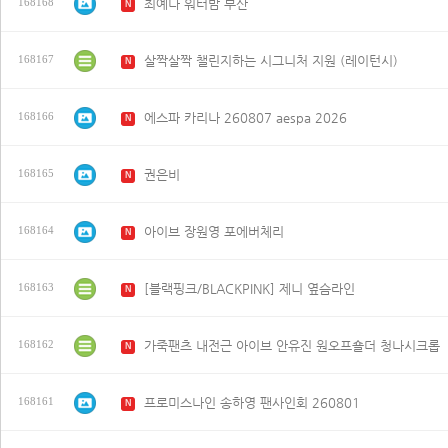
최예나 워터밤 부산
168168
N
살짝살짝 챌린지하는 시그니처 지원 (레이턴시)
168167
N
에스파 카리나 260807 aespa 2026
168166
N
권은비
168165
N
아이브 장원영 포에버체리
168164
N
[블랙핑크/BLACKPINK] 제니 옆슴라인
168163
N
가죽팬츠 내전근 아이브 안유진 원오프숄더 청나시크롭
168162
N
프로미스나인 송하영 팬사인회 260801
168161
N