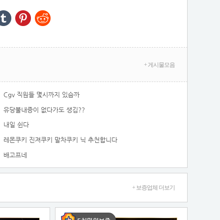
+ 게시물모음
Cgv 직원들 몇시까지 있슴까
유당불내증이 없다가도 생김??
내일 쉰다
레몬쿠키 진져쿠키 말차쿠키 닉 추천합니다
배고프네
+ 보증업체 더보기