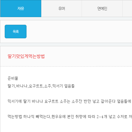
자유
유머
연예인
목록
딸기맛있게먹는방법
준비물
딸기,바나나,요구르트,소주,믹서기 얼음틀
믹서기에 딸기 바나나 요구르트 소주는 소주잔 반만 넣고 갈아준다 얼음틀에
먹는방법 하나씩 빼먹는다,흰우유에 본인 취향에 따라 2~4개 넣고 수저로 