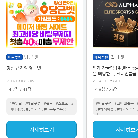
당근벳
알파벳
베픽추천
베픽추천
당신 근처의 당근벳
업계 자금력 1위,빠른 충
은 베팅한도, 테더입출금
실시간 베팅 캐시아웃가
25-06-03 03:02:05
26-04-07 17:36:07
4.7점 / 41명
4.8점 / 26명
#파워볼
,
#에볼루션
,
#슬롯
,
#스포츠
,
#
#에볼루션
,
#코인입출금
,
미니게임
,
#E스포츠
,
#레볼루션홀덤
,
#캐시아웃
,
#카지노콤프
백
자세히보기
자세히보