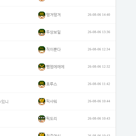
땡겨땡겨
26-08-06 14:40
투상보일
26-08-06 13:36
직이뿐다
26-08-06 12:34
뺌엠에에에
26-08-06 12:32
호루스
26-08-06 11:42
픽샤워
수있니
26-08-06 10:44
픽도리
26-08-06 10:43
질주머신
26-08-06 10:43