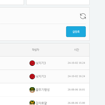
글등록
작성자
시간
낮지기3
24-10-02 16:24
낮지기3
24-10-02 16:24
꼴뚜기행성
26-08-06 16:01
감자로얄
26-08-06 15:00