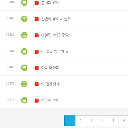
롤대회 없나
38484
N
간만에 롤이나 할까
38483
N
내일만버티면주말
38482
N
아 얼굴 찜찜해 ㅠ
38481
N
아흑 배아퍼
38480
N
아 연체됏네
38479
N
출근해야지
38478
N
1
2
3
4
5
6