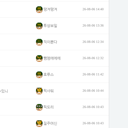
땡겨땡겨
26-08-06 14:40
투상보일
26-08-06 13:36
직이뿐다
26-08-06 12:34
뺌엠에에에
26-08-06 12:32
호루스
26-08-06 11:42
픽샤워
수있니
26-08-06 10:44
픽도리
26-08-06 10:43
질주머신
26-08-06 10:43