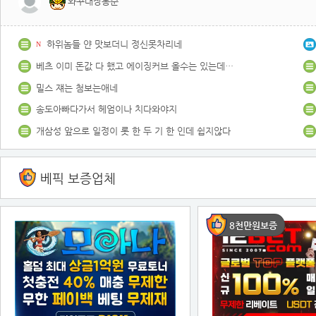
와꾸대장봉준
하위놈들 얀 맛보더니 정신못차리네
N
베츠 이미 돈값 다 했고 에이징커브 올수는 있는데 ops .7도 못찍는건
밀스 쟤는 첨보는애네
송도아빠다가서 헤엄이나 치다와야지
개삼성 앞으로 일정이 롯 한 두 기 한 인데 쉽지않다
베픽 보증업체
8천만원보증