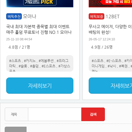
모아나
12BET
베픽추천
베픽보증
국내 최대 자본력 종목별 최대 이벤트
무사고 메이저, 다양한 
매주 홀덤 무료토너 진행 NO.1 모아나
배팅의 완성!
25-11-10 08:44:54
26-05-17 12:24:10
4.8점 / 21명
4.9점 / 26명
#스포츠
,
#카지노
,
#에볼루션
,
#프라그
#스포츠
,
#E-스포츠
,
#카
마틱
,
#슬롯
,
#홀덤
,
#E스포츠
,
#가상스
미니게임
,
#낚시
,
#복권
,
포츠
케노
자세히보기
자세히보