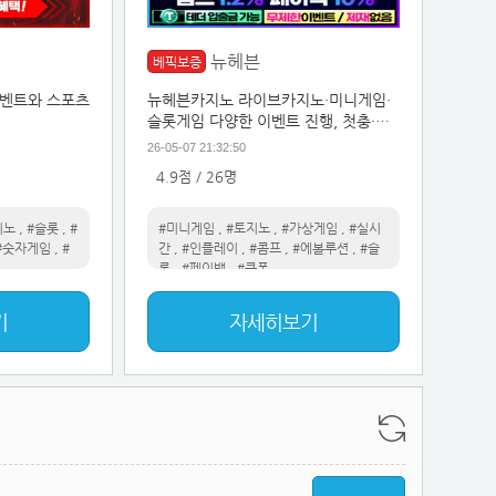
뉴헤븐
베픽보증
이벤트와 스포츠
뉴헤븐카지노 라이브카지노·미니게임·
슬롯게임 다양한 이벤트 진행, 첫충·재
충·페이백 혜택과 빠른충전 무제한환전
26-05-07 21:32:50
지원
4.9점 / 26명
지노
,
#슬롯
,
#
#미니게임
,
#토지노
,
#가상게임
,
#실시
#숫자게임
,
#
간
,
#인플레이
,
#콤프
,
#에볼루션
,
#슬
롯
,
#페이백
,
#쿠폰
기
자세히보기