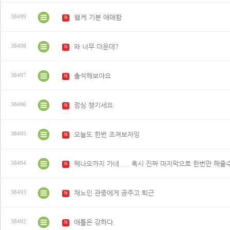
왤케 기분 애매함
38499
N
와 너무 더운데?
38498
N
출석해보아요
38497
N
점심 챙기세요
38496
N
오늘도 한번 조져보자잉
38495
N
헤나오까지 가네..... 혹시 진짜 마지막으로 한번만 해줄
38494
N
채노인 관중에게 공주고 퇴근
38493
N
애틀은 강하다.
38492
N