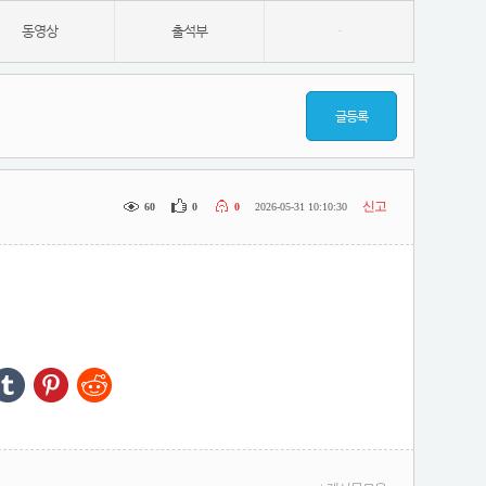
동영상
출석부
-
글등록
신고
60
0
0
2026-05-31 10:10:30