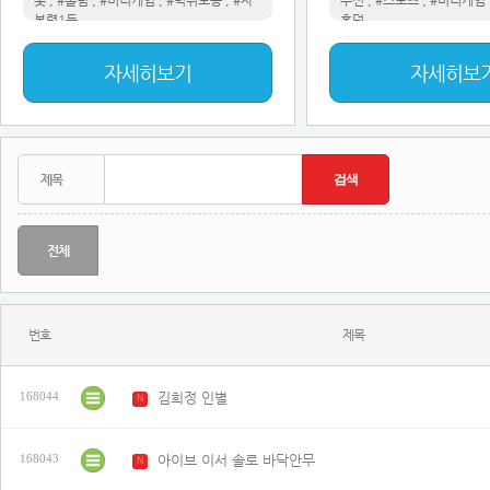
롯
,
#홀덤
,
#미니게임
,
#먹튀보증
,
#자
루션
,
#스포츠
,
#미니게임
본력1등
홀덤
자세히보기
자세히보
전체
번호
제목
김희정 인별
168044
N
아이브 이서 솔로 바닥안무
168043
N