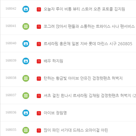
오늘자 루이 비통 뷰티 스토어 오픈 포토콜 김지원
168042
N
쪼그려 앉아서 팬들과 소통하는 트와이스 사나 팬서비스
168041
N
르세라핌 홍은채 일본 지바 롯데 마린스 시구 260805
168040
N
배우 하지원
168039
N
턴하는 황금빛 아이브 안유진 검정핫팬츠 허벅지
168038
N
셔츠 걸친 흰나시 르세라핌 김채원 검정핫팬츠 허벅지 (2
168037
N
아이브 장원영
168036
N
많이 파인 서가대 드레스 오마이걸 아린
168035
N