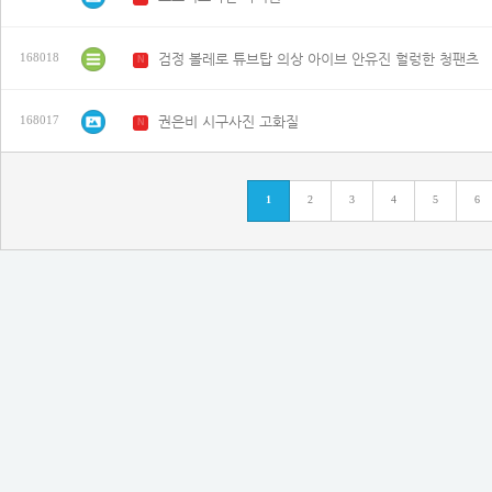
검정 볼레로 튜브탑 의상 아이브 안유진 헐렁한 청팬츠
168018
N
권은비 시구사진 고화질
168017
N
1
2
3
4
5
6