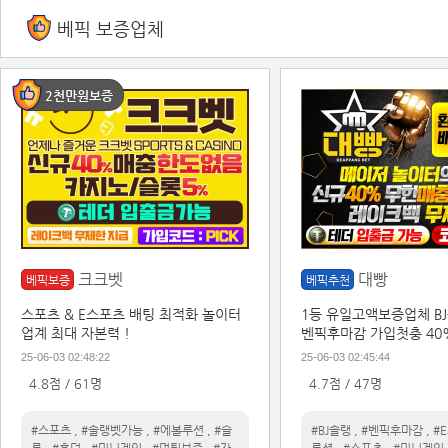
베픽 보증업체
2천만원보증
크크벳
대빵
베픽보증
베픽추천
스포츠 & E스포츠 배팅 최적화 놀이터
1등 유일고액보증업체 B
업계 최대 자본력 !
벤픽후마감 가입첫충 40
벤트
25-06-03 02:48:22
25-06-03 02:45:44
4.8점 / 61명
4.7점 / 47명
#스포츠
,
#솔랭벳가능
,
#에볼루션
,
#슬
#BJ솔랭
,
#벤픽후마감
,
#