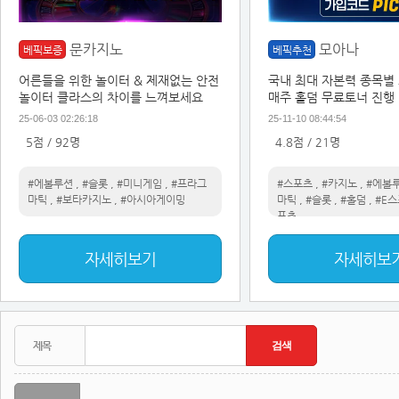
문카지노
모아나
베픽보증
베픽추천
어른들을 위한 놀이터 & 제재없는 안전
국내 최대 자본력 종목별
놀이터 클라스의 차이를 느껴보세요
매주 홀덤 무료토너 진행 
25-06-03 02:26:18
25-11-10 08:44:54
5점 / 92명
4.8점 / 21명
#에볼루션
,
#슬롯
,
#미니게임
,
#프라그
#스포츠
,
#카지노
,
#에볼
마틱
,
#보타카지노
,
#아시아게이밍
마틱
,
#슬롯
,
#홀덤
,
#E
포츠
자세히보기
자세히보