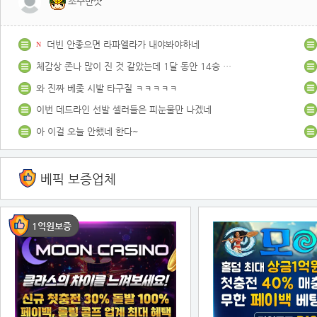
소주반샷
더빈 안좋으면 라파엘라가 내야봐야하네
N
체감상 존나 많이 진 것 같았는데 1달 동안 14승 7패?
와 진짜 베좆 시발 타구질 ㅋㅋㅋㅋㅋ
이번 데드라인 선발 셀러들은 피눈물만 나겠네
아 이걸 오늘 안했네 한다~
베픽 보증업체
1억원보증