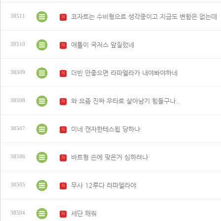
코자트는 수비형으로 생각중이고 지금도 변함은 없는데
38511
N
애틀이 국저스 앞질렀네
38510
N
더빈 안좋으면 라파엘라가 내야봐야하네
38509
N
와 요즘 진짜 우타로 살아남기 힘들구나..
38508
N
미네 캔자한테스윕 당하나
38507
N
바트형 손에 맞은거 심하려나
38506
N
무사 12루다 라파엘라야
38505
N
세단 해줘
38504
N