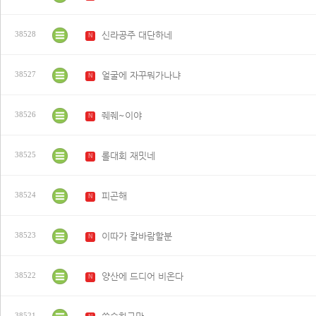
신라공주 대단하네
38528
N
얼굴에 자꾸뭐가나냐
38527
N
줴줴~이야
38526
N
롤대회 재밋네
38525
N
피곤해
38524
N
이따가 칼바람할분
38523
N
양산에 드디어 비온다
38522
N
38521