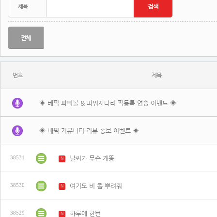
전체
번호
제목
◈ 베픽 파워볼 & 파워사다리 픽등록 연승 이벤트 ◈
◈ 베픽 커뮤니티 리뷰 홍보 이벤트 ◈
날씨가 무슨 개똥
38531
N
여기도 비 좀 뿌려줘
38530
N
하루에 한번
38529
N