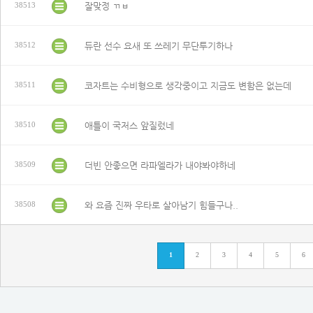
잘맞정 ㄲㅂ
38513
듀란 선수 요새 또 쓰레기 무단투기하나
38512
코자트는 수비형으로 생각중이고 지금도 변함은 없는데
38511
애틀이 국저스 앞질렀네
38510
더빈 안좋으면 라파엘라가 내야봐야하네
38509
와 요즘 진짜 우타로 살아남기 힘들구나..
38508
1
2
3
4
5
6