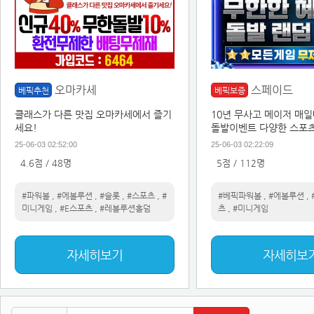
오마카세
스페이드
베픽추천
베픽보증
클래스가 다른 맛집 오마카세에서 즐기
10년 무사고 메이저 매
세요!
돌발이벤트 다양한 스포
25-06-03 02:52:00
25-06-03 02:22:09
4.6점 / 48명
5점 / 112명
#파워볼
,
#에볼루션
,
#슬롯
,
#스포츠
,
#
#베픽파워볼
,
#에볼루션
,
미니게임
,
#E스포츠
,
#레볼루션홀덤
츠
,
#미니게임
자세히보기
자세히보