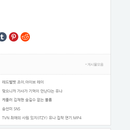
+ 게시물모음
레드벨벳 조이,아이브 레이
맞으니까 가사가 기억이 안난다는 유나
케플러 김채현 숨길수 없는 볼륨
송선미 SNS
TVN 최애의 사원 있지(ITZY) 유나 집착 연기.MP4