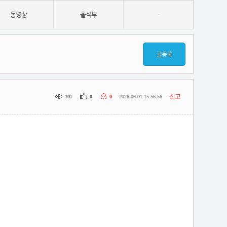
동영상
출석부
-
글등록
신고
107
0
0
2026-06-01 15:56:56