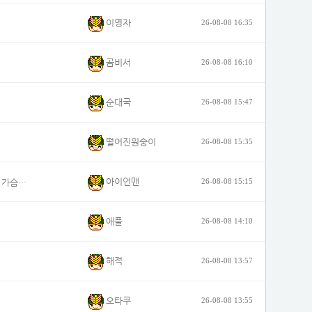
이영자
26-08-08 16:35
곰비서
26-08-08 16:10
순대국
26-08-08 15:47
떨어진원숭이
26-08-08 15:35
아이언맨
[프로미스나인PROMIS_9] 박지원 무대위에서 과감하게 가슴공개[클릭금
26-08-08 15:15
애플
26-08-08 14:10
해적
26-08-08 13:57
오타쿠
26-08-08 13:55