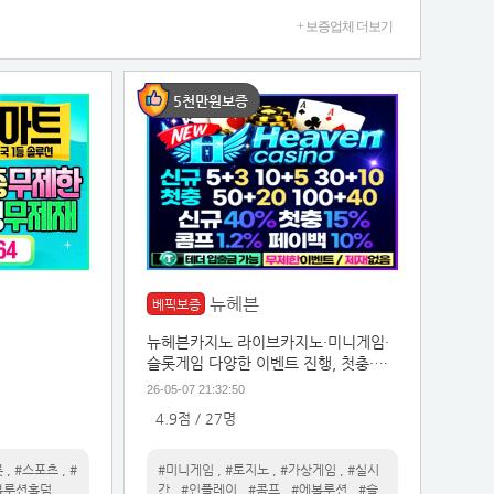
+ 보증업체 더보기
5천만원보증
뉴헤븐
베픽보증
뉴헤븐카지노 라이브카지노·미니게임·
슬롯게임 다양한 이벤트 진행, 첫충·재
충·페이백 혜택과 빠른충전 무제한환전
26-05-07 21:32:50
지원
4.9점 / 27명
롯
,
#스포츠
,
#
#미니게임
,
#토지노
,
#가상게임
,
#실시
볼루션홀덤
간
,
#인플레이
,
#콤프
,
#에볼루션
,
#슬