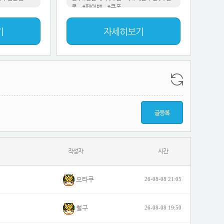
롯
,
#페이백
,
#쿠폰
기
자세히보기
글등록
작성자
시간
오타쿠
26-08-08 21:05
철구
26-08-08 19:50