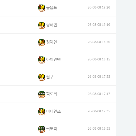
물음표
26-08-08 19:20
정해인
26-08-08 19:10
정해인
26-08-08 18:26
아이언맨
26-08-08 18:15
철구
26-08-08 17:55
픽도리
26-08-08 17:47
미니언즈
26-08-08 17:35
픽도리
26-08-08 16:55