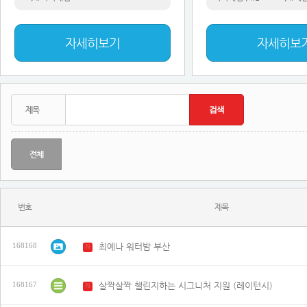
자세히보기
자세히보
전체
번호
제목
최예나 워터밤 부산
168168
N
살짝살짝 챌린지하는 시그니처 지원 (레이턴시)
168167
N