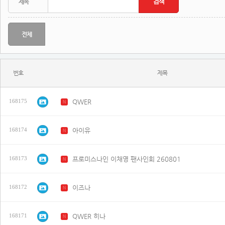
전체
번호
제목
QWER
168175
N
아이유
168174
N
프로미스나인 이채영 팬사인회 260801
168173
N
이즈나
168172
N
QWER 히나
168171
N