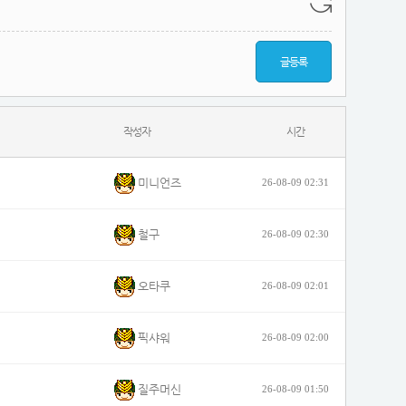
글등록
작성자
시간
미니언즈
26-08-09 02:31
철구
26-08-09 02:30
오타쿠
26-08-09 02:01
픽샤워
26-08-09 02:00
질주머신
26-08-09 01:50