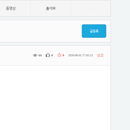
동영상
출석부
-
글등록
신고
64
0
0
2026-06-01 17:05:15