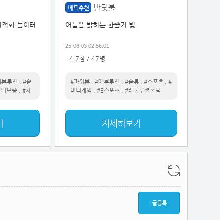
반딧불
베픽추천
최적화 놀이터
어둠을 밝히는 한줄기 빛
25-06-03 02:56:01
4.7점 / 47명
에볼루션
,
#슬
#파워볼
,
#에볼루션
,
#슬롯
,
#스포츠
,
#
먹튀보증
,
#자
미니게임
,
#E스포츠
,
#레볼루션홀덤
기
자세히보기
글등록