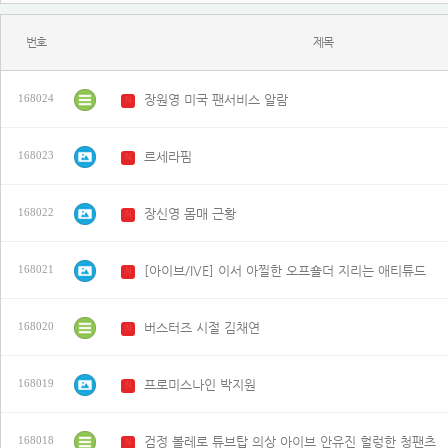
번호
제목
장원영 미국 팬서비스 알람
168024
N
르세라핌
168023
N
장신영 몸매 근황
168022
N
[아이브/IVE] 이서 아찔한 오프숄더 지리는 애티튜드
168021
N
버스터즈 시절 김채연
168020
N
프로미스나인 박지원
168019
N
검정 볼레로 튜브탑 의상 아이브 안유진 헐렁한 청팬츠
168018
N