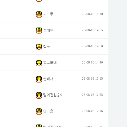
오타쿠
26-08-06 15:10
정해인
26-08-06 14:55
철구
26-08-06 14:50
홍보도배
26-08-06 14:40
곰비서
26-08-06 13:15
떨어진원숭이
26-08-06 12:25
손나은
26-08-06 12:16