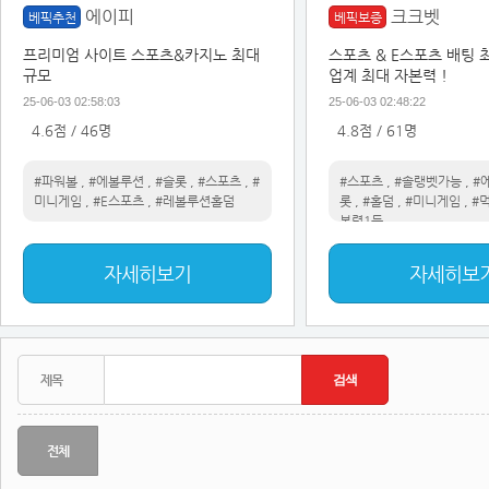
에이피
크크벳
베픽추천
베픽보증
프리미엄 사이트 스포츠&카지노 최대
스포츠 & E스포츠 배팅 
규모
업계 최대 자본력 !
25-06-03 02:58:03
25-06-03 02:48:22
4.6점 / 46명
4.8점 / 61명
#파워볼
,
#에볼루션
,
#슬롯
,
#스포츠
,
#
#스포츠
,
#솔랭벳가능
,
#
미니게임
,
#E스포츠
,
#레볼루션홀덤
롯
,
#홀덤
,
#미니게임
,
#
본력1등
자세히보기
자세히보
전체