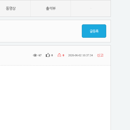
동영상
출석부
-
글등록
신고
67
0
0
2026-06-02 10:37:34