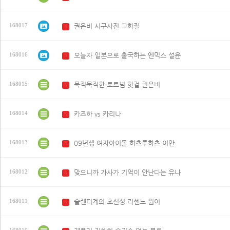
권은비 시구사진 고화질
168017
N
오늘자 일본으로 출국하는 엔믹스 설윤
168016
N
묵직묵직한 토트넘 핫걸 권은비
168015
N
카즈하 vs 카리나
168014
N
09년생 여자아이돌 하츠투하츠 이안
168013
N
맞으니까 가사가 기억이 안난다는 유나
168012
N
슬렌더계의 초신성 리센느 원이
168011
N