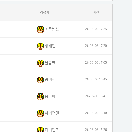
작성자
시간
소주반샷
26-08-06 17:25
정해인
26-08-06 17:20
물음표
26-08-06 17:05
곰비서
26-08-06 16:45
음바페
26-08-06 16:41
아이언맨
26-08-06 16:40
미니언즈
26-08-06 15:26