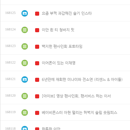
요즘 부쩍 과감해진 슬기 인스타
168125
N
이안 흰 티 청바지 핏
168124
N
백지헌 팬사인회 포토타임
168123
N
이어폰이 있는 이채영
168122
N
6년만에 재회한 미나미와 전소연 (리센느 & 아이들)
168121
N
[아이브] 영상 팬사인회, 팬서비스 하는 이서
168120
N
베이비몬스터 아현 떨리는 허벅지 슬림 숏원피스
168119
N
하투하 이안
168118
N