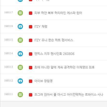
피부 하얀 복부 허리라인 에스파 윈터
168117
N
ITZY 채령
168116
N
ITZY 유나 한손 하트 팬서비스
168115
N
엔믹스 지우 팬사인회 260806
168114
N
최애 아니란 말에 계속 공격하던 이채영의 최후
168113
N
아이브 장원영
168112
N
쪼그려 앉아서 물 마시고 아이컨텍하는 트와이스 사나
168111
N