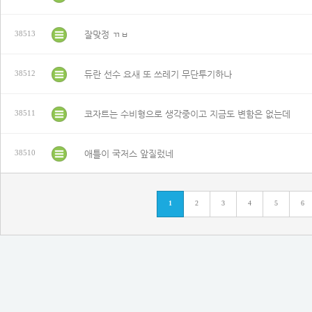
잘맞정 ㄲㅂ
38513
듀란 선수 요새 또 쓰레기 무단투기하나
38512
코자트는 수비형으로 생각중이고 지금도 변함은 없는데
38511
애틀이 국저스 앞질렀네
38510
1
2
3
4
5
6