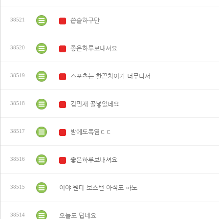
씁슬하구만
38521
N
좋은하루보내셔요
38520
N
스포츠는 한끝차이가 너무나서
38519
N
김민재 골넣었네요
38518
N
밤에도폭염ㄷㄷ
38517
N
좋은하루보내셔요
38516
N
이야 뭔데 보스턴 아직도 하노
38515
오늘도 덥네요
38514