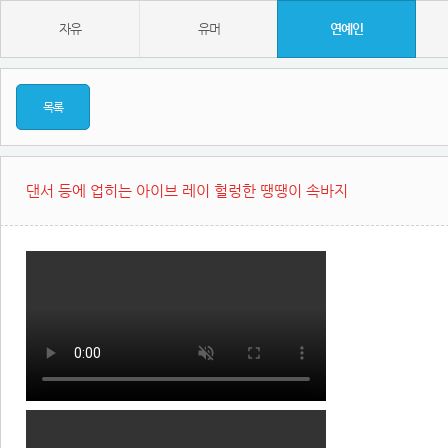
자유
유머
연예인
목록
댄서 등에 업히는 아이브 레이 헐렁한 땡땡이 속바지