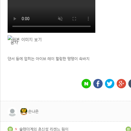
댄서 등에 업히는 아이브 레이 헐렁한 땡땡이 속바지
손나은
슬렌더계의 초신성 리센느 원이
N