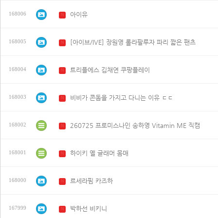
아이유
168006
N
[아이브/IVE] 장원영 롤라팔루자 파리 짧은 팬츠
168005
N
트리플에스 김채연 쿠팡플레이
168004
N
비비가 콘돔을 가지고 다니는 이유 ㄷㄷ
168003
N
260725 프로미스나인 송하영 Vitamin ME 직캠
168002
N
하이키 옐 글래머 몸매
168001
N
르세라핌 카즈하
168000
N
박하선 비키니
167999
N