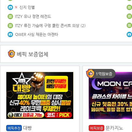
신지 인별
N
ITZY 유나 정면 레전드
ITZY 류진 가슴에 구멍 뚫린 콘서트 의상 (2)
QWER 사심 채운는 마젠타
베픽 보증업체
1억원보증
대빵
문카지노
베픽추천
베픽보증