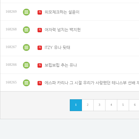
외모체크하는 설윤이
168269
N
여자력 넘치는 백지헌
168268
N
ITZY 유나 뒷태
168267
N
보핍보핍 추는 유나
168266
N
에스파 카리나 그 시절 우리가 사랑했던 테니스부 선배 
168265
N
1
2
3
4
5
6