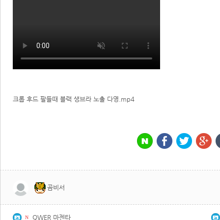
크롭 후드 팔들때 블랙 생브라 노출 다영.mp4
곰비서
QWER 마젠타
N