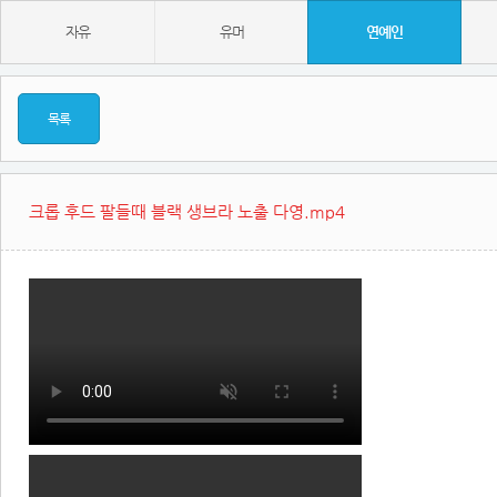
자유
유머
연예인
목록
크롭 후드 팔들때 블랙 생브라 노출 다영.mp4