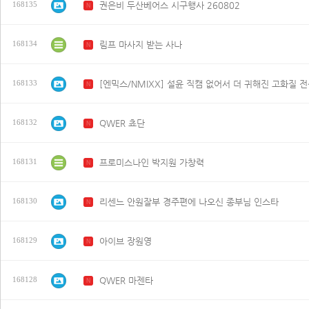
권은비 두산베어스 시구행사 260802
168135
N
림프 마사지 받는 사나
168134
N
168133
N
QWER 쵸단
168132
N
프로미스나인 박지원 가창력
168131
N
리센느 안원잘부 경주편에 나오신 종부님 인스타
168130
N
아이브 장원영
168129
N
QWER 마젠타
168128
N