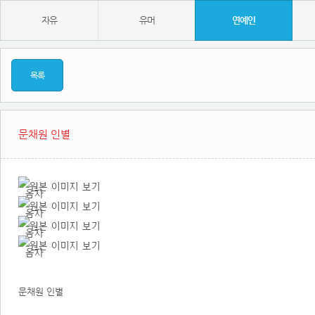
자유
유머
연예인
목록
문채원 인별
문채원 인별