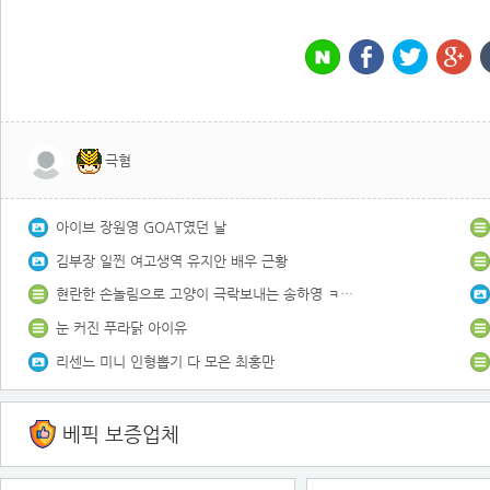
극혐
아이브 장원영 GOAT였던 날
김부장 일찐 여고생역 유지안 배우 근황
현란한 손놀림으로 고양이 극락보내는 송하영 ㅋㅋ (프로미스나인)
눈 커진 푸라닭 아이유
리센느 미니 인형뽑기 다 모은 최홍만
베픽 보증업체