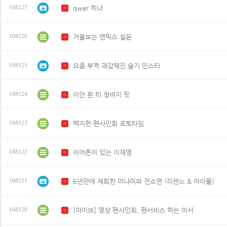
qwer 히나
168127
N
거울보는 엔믹스 설윤
168126
N
요즘 부쩍 과감해진 슬기 인스타
168125
N
이안 흰 티 청바지 핏
168124
N
백지헌 팬사인회 포토타임
168123
N
이어폰이 있는 이채영
168122
N
6년만에 재회한 미나미와 전소연 (리센느 & 아이들)
168121
N
[아이브] 영상 팬사인회, 팬서비스 하는 이서
168120
N