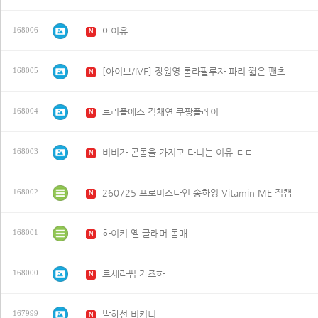
아이유
168006
N
[아이브/IVE] 장원영 롤라팔루자 파리 짧은 팬츠
168005
N
트리플에스 김채연 쿠팡플레이
168004
N
비비가 콘돔을 가지고 다니는 이유 ㄷㄷ
168003
N
260725 프로미스나인 송하영 Vitamin ME 직캠
168002
N
하이키 옐 글래머 몸매
168001
N
르세라핌 카즈하
168000
N
박하선 비키니
167999
N