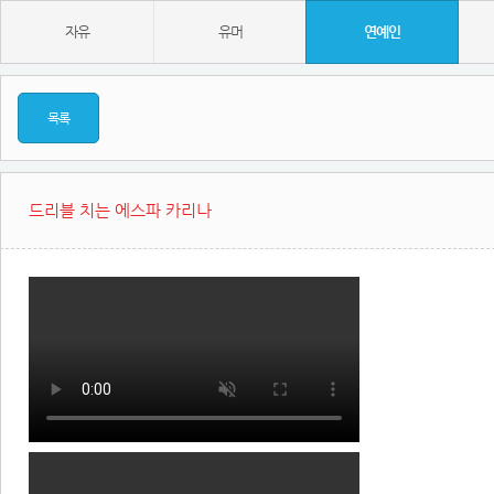
자유
유머
연예인
목록
드리블 치는 에스파 카리나