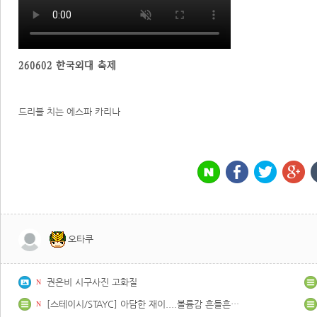
260602 한국외대 축제
드리블 치는 에스파 카리나
오타쿠
권은비 시구사진 고화질
N
[스테이시/STAYC] 아담한 재이....볼륨감 흔들흔들.mp4
N