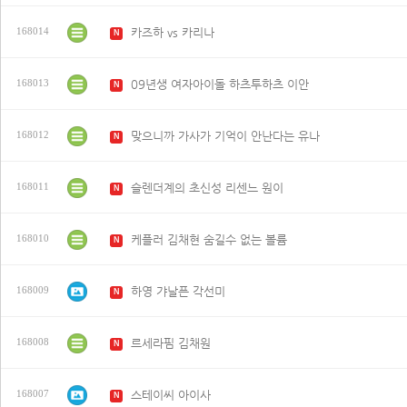
카즈하 vs 카리나
168014
N
09년생 여자아이돌 하츠투하츠 이안
168013
N
맞으니까 가사가 기억이 안난다는 유나
168012
N
슬렌더계의 초신성 리센느 원이
168011
N
케플러 김채현 숨길수 없는 볼륨
168010
N
하영 갸날픈 각선미
168009
N
르세라핌 김채원
168008
N
스테이씨 아이사
168007
N