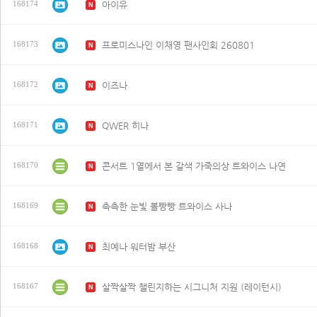
아이유
168174
N
프로미스나인 이채영 팬사인회 260801
168173
N
이즈나
168172
N
QWER 히나
168171
N
콘서트 1열에서 본 갈색 가죽의상 트와이스 나연
168170
N
촉촉한 눈빛 볼빵빵 트와이스 사나
168169
N
최예나 워터밤 부산
168168
N
살짝살짝 챌린지하는 시그니처 지원 (레이턴시)
168167
N