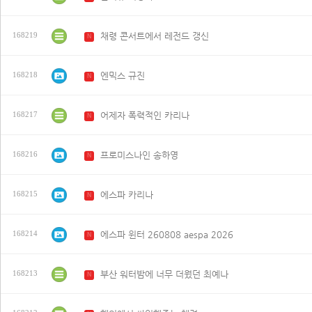
채령 콘서트에서 레전드 갱신
168219
N
엔믹스 규진
168218
N
어제자 폭력적인 카리나
168217
N
프로미스나인 송하영
168216
N
에스파 카리나
168215
N
에스파 윈터 260808 aespa 2026
168214
N
부산 워터밤에 너무 더웠던 최예나
168213
N