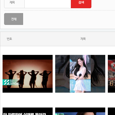
전체
번호
제목
KISS OF LIFE (키스오브라이프) 'SWEAT' Official Music Video
와...ㅈㄴ좋다
N
N
N
원빈해설위원
해골