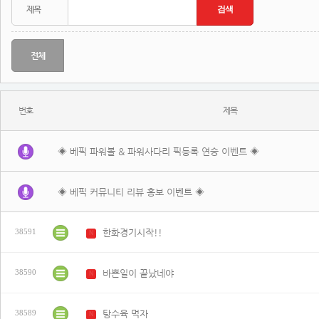
전체
번호
제목
◈ 베픽 파워볼 & 파워사다리 픽등록 연승 이벤트 ◈
◈ 베픽 커뮤니티 리뷰 홍보 이벤트 ◈
한화경기시작!!
38591
N
바쁜일이 끝났네야
38590
N
탕수육 먹자
38589
N