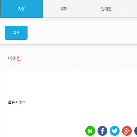
자유
유머
연예인
목록
에어컨
틀은사람?