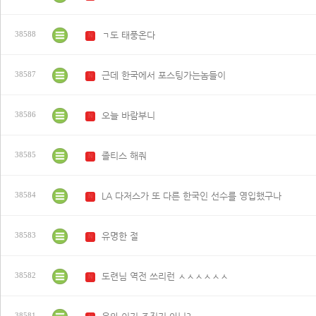
ㄱ도 태풍온다
38588
N
근데 한국에서 포스팅가는놈들이
38587
N
오늘 바람부니
38586
N
졸티스 해줘
38585
N
LA 다저스가 또 다른 한국인 선수를 영입했구나
38584
N
유명한 절
38583
N
도련님 역전 쓰리런 ㅅㅅㅅㅅㅅㅅ
38582
N
38581