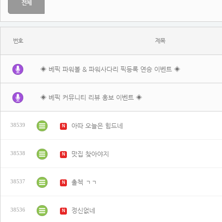
전체
번호
제목
◈ 베픽 파워볼 & 파워사다리 픽등록 연승 이벤트 ◈
◈ 베픽 커뮤니티 리뷰 홍보 이벤트 ◈
아따 오늘은 힘드네
38539
N
맛집 찾아야지
38538
N
출첵 ㄱㄱ
38537
N
정신없네
38536
N