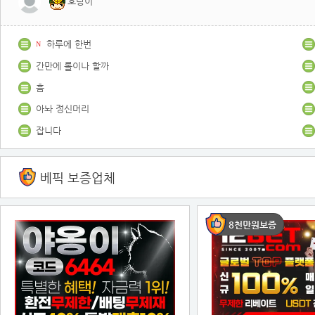
호랑이
하루에 한번
N
간만에 롤이나 할까
흠
아놔 정신머리
잡니다
베픽 보증업체
8천만원보증