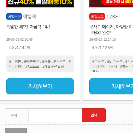
야옹이
12BET
베픽추천
베픽보증
특별한 혜택! 자금력 1위!
무사고 메이저, 다양한 
배팅의 완성!
25-06-03 02:50:48
26-05-17 12:24:10
4.8점 / 44명
4.9점 / 26명
#파워볼
,
#에볼루션
,
#슬롯
,
#스포츠
,
#
#스포츠
,
#E-스포츠
,
#카
미니게임
,
#E스포츠
,
#레볼루션홀덤
미니게임
,
#낚시
,
#복권
,
케노
자세히보기
자세히보