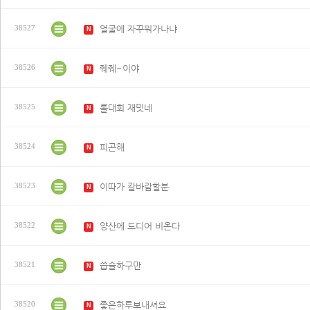
얼굴에 자꾸뭐가나냐
38527
N
줴줴~이야
38526
N
롤대회 재밋네
38525
N
피곤해
38524
N
이따가 칼바람할분
38523
N
양산에 드디어 비온다
38522
N
씁슬하구만
38521
N
좋은하루보내셔요
38520
N