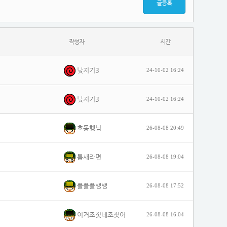
글등록
작성자
시간
낮지기3
24-10-02 16:24
낮지기3
24-10-02 16:24
호동행님
26-08-08 20:49
틈새라면
26-08-08 19:04
플플플뱅뱅
26-08-08 17:52
이거조짓네조짓어
26-08-08 16:04