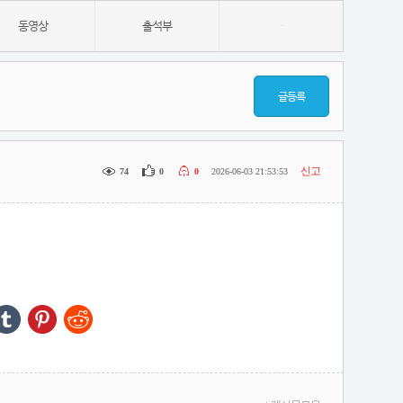
동영상
출석부
-
글등록
신고
74
0
0
2026-06-03 21:53:53