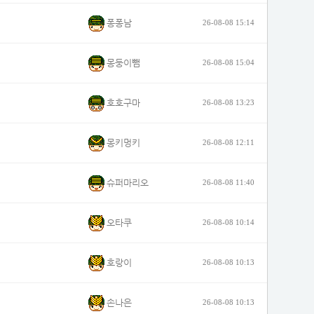
퐁퐁남
26-08-08 15:14
몽둥이뺌
26-08-08 15:04
호호구마
26-08-08 13:23
몽키멍키
26-08-08 12:11
슈퍼마리오
26-08-08 11:40
오타쿠
26-08-08 10:14
호랑이
26-08-08 10:13
손나은
26-08-08 10:13