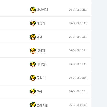
아이언맨
26-08-08 10:12
가습기
26-08-08 10:12
극혐
26-08-08 10:11
음바페
26-08-08 10:11
미니언즈
26-08-08 10:11
물음표
26-08-08 10:10
크롬
26-08-08 10:09
감자로얄
26-08-08 00:13