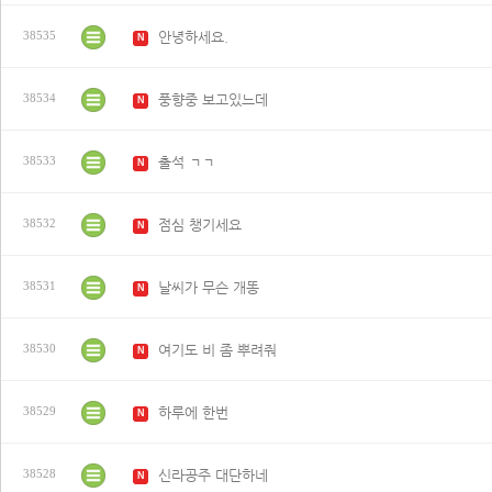
안녕하세요.
38535
N
풍향중 보고있느데
38534
N
출석 ㄱㄱ
38533
N
점심 챙기세요
38532
N
날씨가 무슨 개똥
38531
N
여기도 비 좀 뿌려줘
38530
N
하루에 한번
38529
N
신라공주 대단하네
38528
N