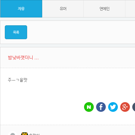
자유
유머
연예인
목록
밤낮바꼇더니 ...
주ㅡㄱ을맛