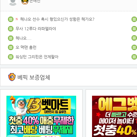
손예진
헤나오 선수 혹시 형있으신가 성함은 헤가오?
N
무사 12루다 라파엘라야
헤나오....
오 맥맨 홈런
워싱턴 그리핀은 언제팔아
베픽 보증업체