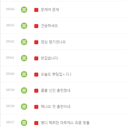
문제여 문제
38564
N
건승하세요
38563
N
점심 챙기셨나요
38562
N
반갑습니다.
38561
N
오늘도 홧팅입ㄴ디ㅏ.
38560
N
클블 신인 홈런쳤네
38559
N
헤나오 첫 홈런이네
38558
N
병디 헤르만 마르케스 최종 방출
38557
N