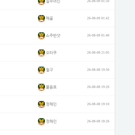
질주머신
26-08-09 01:50
해골
26-08-09 01:42
소주반샷
26-08-09 01:40
오타쿠
26-08-08 21:05
철구
26-08-08 19:50
물음표
26-08-08 19:20
정해인
26-08-08 19:10
정해인
26-08-08 18:26