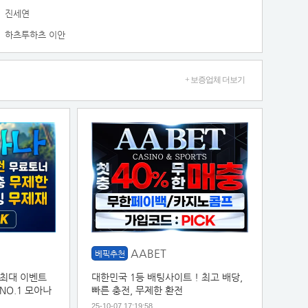
진세연
하츠투하츠 이안
+ 보증업체 더보기
AABET
베픽추천
 최대 이벤트
대한민국 1등 배팅사이트 ! 최고 배당,
NO.1 모아나
빠른 충전, 무제한 환전
25-10-07 17:19:58