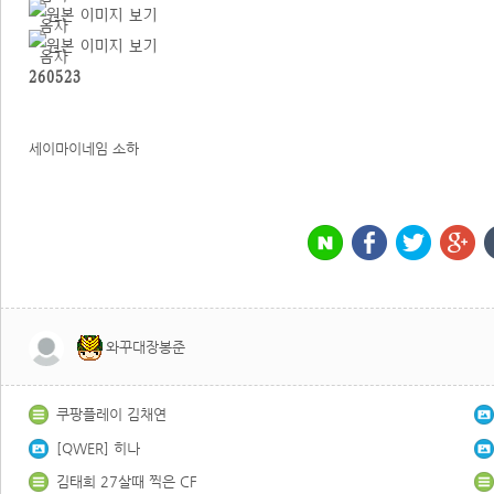
260523
세이마이네임 소하
와꾸대장봉준
쿠팡플레이 김채연
[QWER] 히나
김태희 27살때 찍은 CF