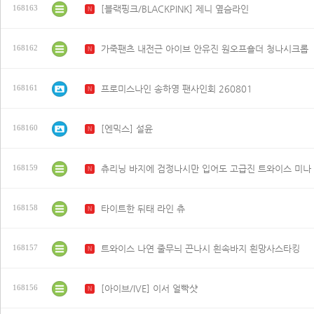
[블랙핑크/BLACKPINK] 제니 옆슴라인
168163
N
가죽팬츠 내전근 아이브 안유진 원오프숄더 청나시크롭
168162
N
프로미스나인 송하영 팬사인회 260801
168161
N
[엔믹스] 설윤
168160
N
츄리닝 바지에 검정나시만 입어도 고급진 트와이스 미나
168159
N
타이트한 뒤태 라인 츄
168158
N
트와이스 나연 줄무늬 끈나시 흰속바지 흰망사스타킹
168157
N
[아이브/IVE] 이서 얼빡샷
168156
N