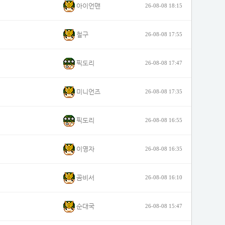
아이언맨
26-08-08 18:15
철구
26-08-08 17:55
픽도리
26-08-08 17:47
미니언즈
26-08-08 17:35
픽도리
26-08-08 16:55
이영자
26-08-08 16:35
곰비서
26-08-08 16:10
순대국
26-08-08 15:47