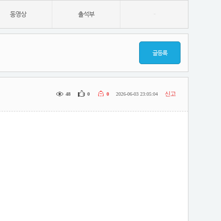
동영상
출석부
-
글등록
신고
48
0
0
2026-06-03 23:05:04