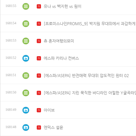
유나 vs 백지헌 vs 원이
168155
N
168154
N
츄 혼자여행의묘미
168153
N
에스파 카리나 컨버스
168152
N
[에스파/ASEPA] 반전매력 무대위 압도적인 윈터 02
168151
N
[에스파/ASEPA] 지린 묵직한 바디라인 아찔한 Y굴곡라
168150
N
아이브
168149
N
엔믹스 설윤
168148
N