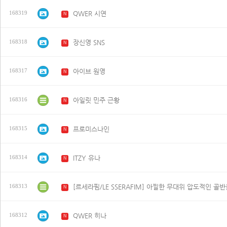
QWER 시연
168319
N
장신영 SNS
168318
N
아이브 원영
168317
N
아일릿 민주 근황
168316
N
프로미스나인
168315
N
ITZY 유나
168314
N
168313
N
QWER 히나
168312
N