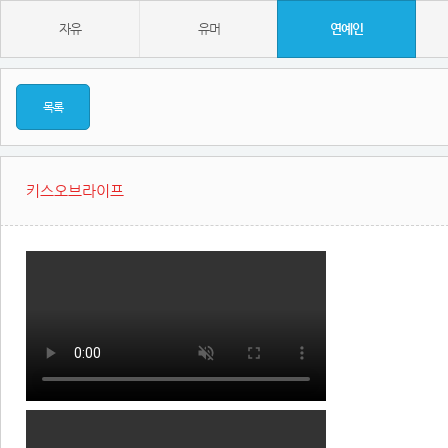
자유
유머
연예인
목록
키스오브라이프