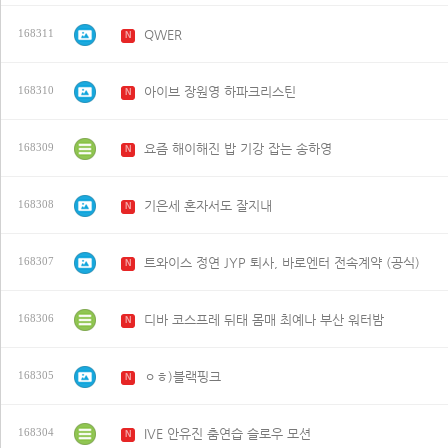
QWER
168311
N
아이브 장원영 하파크리스틴
168310
N
요즘 해이해진 밥 기강 잡는 송하영
168309
N
기은세 혼자서도 잘지내
168308
N
트와이스 정연 JYP 퇴사, 바로엔터 전속계약 (공식)
168307
N
디바 코스프레 뒤태 몸매 최예나 부산 워터밤
168306
N
ㅇㅎ)블랙핑크
168305
N
IVE 안유진 춤연습 슬로우 모션
168304
N