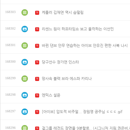
케플러 김채연 역시 슴떨림
168303
N
리센느 원이 하프타임쇼 보고 울컥하는 이선민
168302
N
바뀐 댄브 안무 연습하는 아이브 안유진 편한 사복 나시
168301
N
당구선수 장가연 인스타
168300
N
망사속 블랙 브라 에스파 카리나
168299
N
엔믹스 설윤
168298
N
[아이브] 압도적 비주얼... 장원영 공주님 ㄷㄷㄷ.gif
168297
N
168296
N