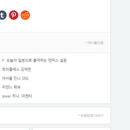
+ 게시물모음
오늘자 일본으로 출국하는 엔믹스 설윤
N
트리플에스 김채연
아이들 민니 SNS
리센느 화보
qwer 히나, 마젠타
+ 보증업체 더보기