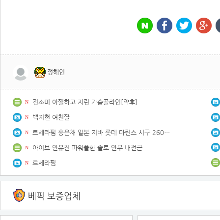
정해인
전소미 아찔하고 지린 가슴골라인[약후]
N
백지헌 여친짤
N
르세라핌 홍은채 일본 지바 롯데 마린스 시구 260805
N
아이브 안유진 파워풀한 솔로 안무 내전근
N
르세라핌
N
베픽 보증업체