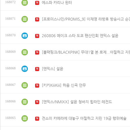
에스파 카리나 윈터
168072
N
168071
N
260806 메이크 스타 도쿄 팬산인회 엔믹스 설윤
168070
N
[블랙핑크/BLACKPINK] 무대1열 본 로제...아찔하고 지린
168069
N
[엔믹스] 설윤
168068
N
[키키KiiiKiii] 하음 신곡 안무
168067
N
[엔믹스/NMIXX] 설윤 청바지 힙라인 레전드
168066
N
전소미 카메라에 대놓구 아찔하고 지린 19금 행위예술
168065
N