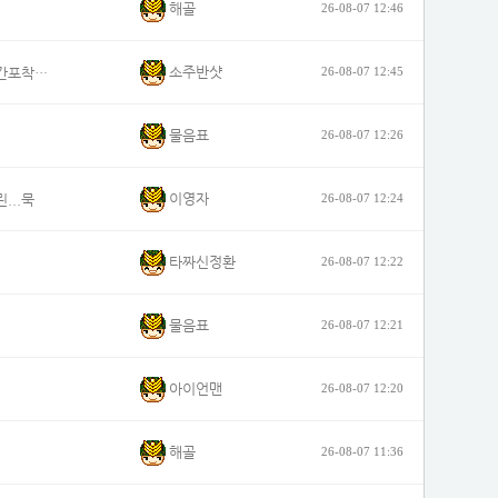
해골
26-08-07 12:46
소주반샷
[프로미스나인/PROMIS_9] 이채영 라방후 방송사고 순간포착...일어
26-08-07 12:45
물음표
26-08-07 12:26
이영자
...묵
26-08-07 12:24
타짜신정환
26-08-07 12:22
물음표
26-08-07 12:21
아이언맨
26-08-07 12:20
해골
26-08-07 11:36