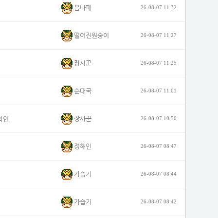
음바페
26-08-07 11:32
떨어진원숭이
26-08-07 11:27
장사꾼
26-08-07 11:25
순대국
26-08-07 11:01
장사꾼
라인
26-08-07 10:50
정해인
26-08-07 08:47
가습기
26-08-07 08:44
가습기
26-08-07 08:42