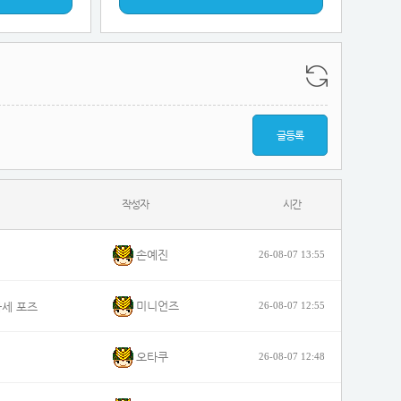
글등록
작성자
시간
손예진
26-08-07 13:55
미니언즈
자세 포즈
26-08-07 12:55
오타쿠
26-08-07 12:48