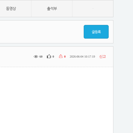
동영상
출석부
-
글등록
신고
60
0
0
2026-06-04 10:17:19