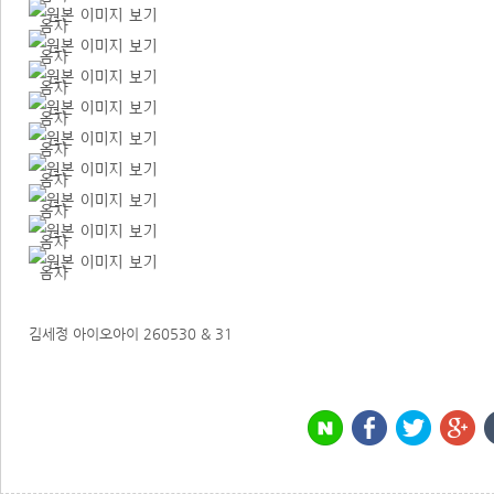
김세정 아이오아이 260530 & 31