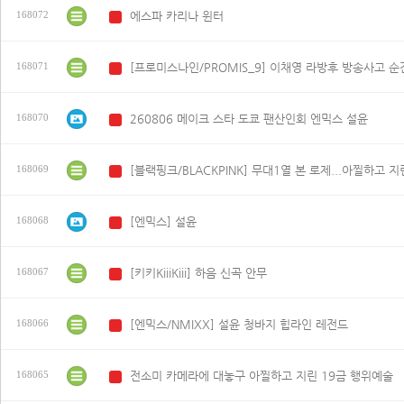
에스파 카리나 윈터
168072
N
168071
N
260806 메이크 스타 도쿄 팬산인회 엔믹스 설윤
168070
N
[블랙핑크/BLACKPINK] 무대1열 본 로제...아찔하고 지린
168069
N
[엔믹스] 설윤
168068
N
[키키KiiiKiii] 하음 신곡 안무
168067
N
[엔믹스/NMIXX] 설윤 청바지 힙라인 레전드
168066
N
전소미 카메라에 대놓구 아찔하고 지린 19금 행위예술
168065
N