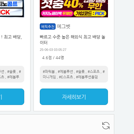
에그벳
베픽추천
! 최고 배당,
빠르고 수준 높은 해외식 최고 배당 놀
이터
25-06-03 03:05:27
4.6점 / 44명
루션
,
#슬롯
,
#
#파워볼
,
#에볼루션
,
#슬롯
,
#스포츠
,
#
포츠
,
#레볼루
미니게임
,
#E스포츠
,
#레볼루션홀덤
기
자세히보기