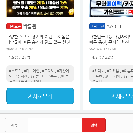
박물관
AABET
베픽보증
베픽추천
다양한 스포츠 경기와 이벤트 & 높은
대한민국 1등 배팅사이트 
배당률에 빠른 충전과 한도 없는 환전
빠른 충전, 무제한 환전
26-04-15 16:23:32
25-10-07 17:19:58
4.9점 / 27명
4.8점 / 32명
#스포츠
,
#미니게임
,
#토지노
,
#가상게
#카지노
,
#파워볼
,
#에볼
임
,
#실시간
,
#인플레이
,
#콤프
,
#에볼
스포츠
,
#미니게임
,
#E스
루션
,
#슬롯
,
#페이백
션홀덤
자세히보기
자세히보