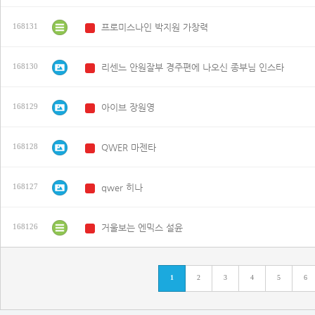
프로미스나인 박지원 가창력
168131
N
리센느 안원잘부 경주편에 나오신 종부님 인스타
168130
N
아이브 장원영
168129
N
QWER 마젠타
168128
N
qwer 히나
168127
N
거울보는 엔믹스 설윤
168126
N
1
2
3
4
5
6