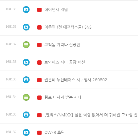
레이턴시 지원
168139
N
이주연 (전 애프터스쿨) SNS
168138
N
고척돔 카리나 전광판
168137
N
트와이스 사나 공항 패션
168136
N
권은비 두산베어스 시구행사 260802
168135
N
림프 마사지 받는 사나
168134
N
168133
N
QWER 쵸단
168132
N