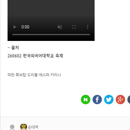
- 출처
260602 한국외국어대학교 축제
파란 튜브탑 드리블 에스파 카리나
순대국