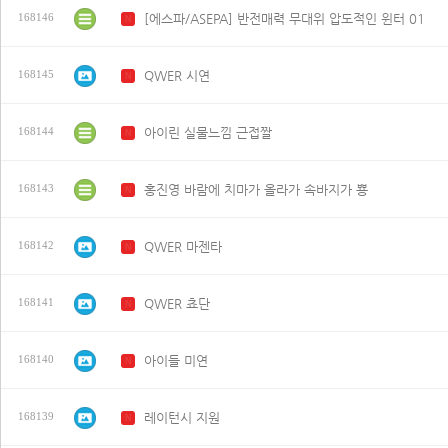
[에스파/ASEPA] 반전매력 무대위 압도적인 윈터 01
168146
N
QWER 시연
168145
N
아이린 실물느낌 근접짤
168144
N
홍진영 바람에 치마가 올라가 속바지가 뿅
168143
N
QWER 마젠타
168142
N
QWER 쵸단
168141
N
아이들 미연
168140
N
레이턴시 지원
168139
N