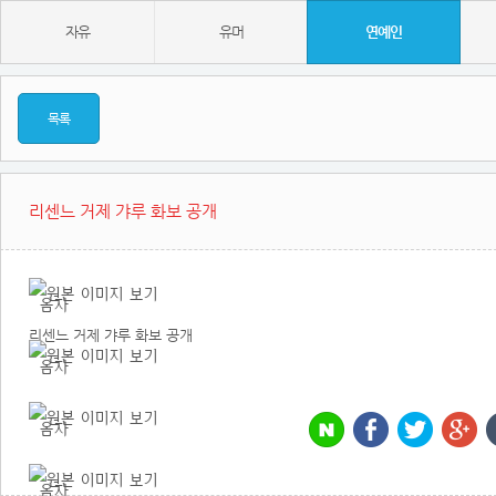
자유
유머
연예인
목록
리센느 거제 갸루 화보 공개
리센느 거제 갸루 화보 공개