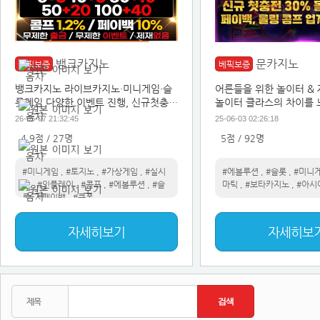
뱅크카지노
문카지노
베픽보증
베픽보증
뱅크카지노 라이브카지노·미니게임·슬
어른들을 위한 놀이터 &
롯게임 다양한 이벤트 진행, 신규첫충·
놀이터 클라스의 차이를
재충·페이백·콤프 지급 혜택과 빠른충전
26-05-07 21:32:45
25-06-03 02:26:18
무제한환전 지원
4.9점 / 27명
5점 / 92명
#미니게임
,
#토지노
,
#가상게임
,
#실시
#에볼루션
,
#슬롯
,
#미니
간
,
#인플레이
,
#콤프
,
#에볼루션
,
#슬
마틱
,
#보타카지노
,
#아시
롯
,
#페이백
,
#쿠폰
자세히보기
자세히보