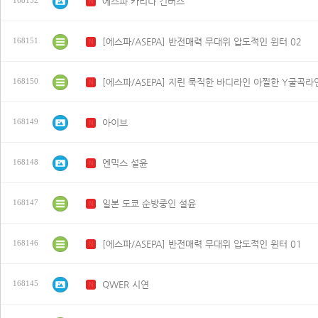
에스파 카리나 컨버스
N
[에스파/ASEPA] 반전매력 무대위 압도적인 윈터 02
168151
N
[에스파/ASEPA] 지린 묵직한 바디라인 아찔한 Y굴곡라
168150
N
아이브
168149
N
엔믹스 설윤
168148
N
일본 도쿄 순방중인 설윤
168147
N
[에스파/ASEPA] 반전매력 무대위 압도적인 윈터 01
168146
N
QWER 시연
168145
N