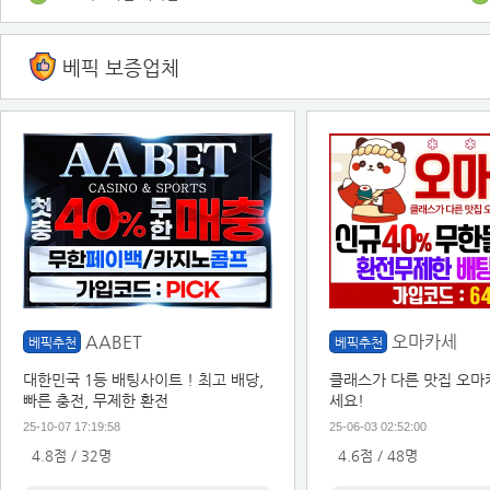
베픽 보증업체
AABET
오마카세
베픽추천
베픽추천
대한민국 1등 배팅사이트 ! 최고 배당,
클래스가 다른 맛집 오마
빠른 충전, 무제한 환전
세요!
25-10-07 17:19:58
25-06-03 02:52:00
4.8점 / 32명
4.6점 / 48명