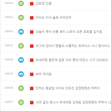
김희정 인별
168044
N
아이브 이서 솔로 바닥안무
168043
N
오늘자 루이 비통 뷰티 스토어 오픈 포토콜 김지원
168042
N
쪼그려 앉아서 팬들과 소통하는 트와이스 사나 팬서비스
168041
N
르세라핌 홍은채 일본 지바 롯데 마린스 시구 260805
168040
N
배우 하지원
168039
N
턴하는 황금빛 아이브 안유진 검정핫팬츠 허벅지
168038
N
셔츠 걸친 흰나시 르세라핌 김채원 검정핫팬츠 허벅지 (2
168037
N