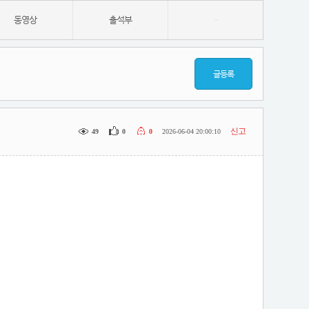
동영상
출석부
-
글등록
신고
49
0
0
2026-06-04 20:00:10