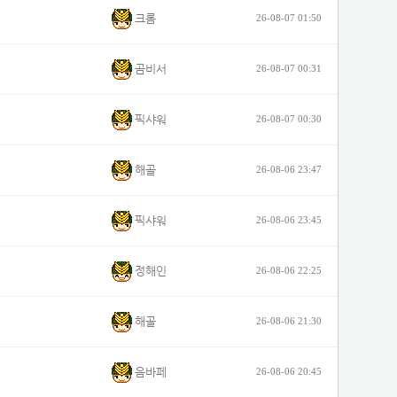
크롬
26-08-07 01:50
곰비서
26-08-07 00:31
픽샤워
26-08-07 00:30
해골
26-08-06 23:47
픽샤워
26-08-06 23:45
정해인
26-08-06 22:25
해골
26-08-06 21:30
음바페
26-08-06 20:45