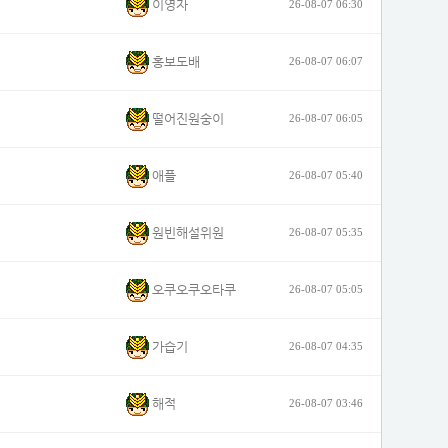
이영자
26-08-07 06:30
홍보도배
26-08-07 06:07
떨어진원숭이
26-08-07 06:05
애플
26-08-07 05:40
원빈해설위원
26-08-07 05:35
오쿠오쿠오타쿠
26-08-07 05:05
가습기
26-08-07 04:35
해적
26-08-07 03:46