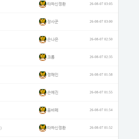
타짜신정환
26-08-07 03:05
장사꾼
26-08-07 03:00
손나은
26-08-07 02:50
크롬
26-08-07 02:35
정해인
26-08-07 01:58
손예진
26-08-07 01:55
음바페
26-08-07 01:54
타짜신정환
)
26-08-07 01:52