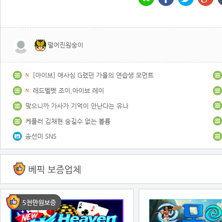
떨어진원숭이
[아이브] 애사심 G렸던 가을의 연습생 모먼트
N
레드벨벳 조이,아이브 레이
N
맞으니까 가사가 기억이 안난다는 유나
케플러 김채현 숨길수 없는 볼륨
송선미 SNS
베픽 보증업체
5천만원보증