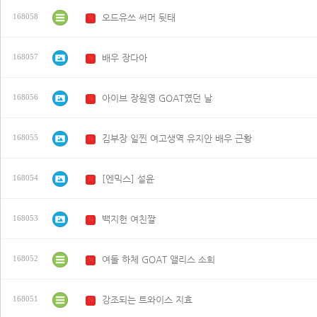
오드유쓰 써머 뒷태
168058
N
배우 장다아
168057
N
아이브 장원영 GOAT였던 날
168056
N
김부장 일찐 여고생역 유지안 배우 근황
168055
N
[엔믹스] 설윤
168054
N
백지헌 여친짤
168053
N
여돌 하체 GOAT 앨리스 소희
168052
N
강조되는 트와이스 지효
168051
N