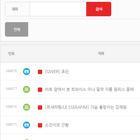
전체
번호
제목
[QWER] 쵸단
168078
N
바로 앞에서 본 트와이스 미나 밀착 지름 원피스 몸매
168077
N
[르세라핌/LE SSERAFIM] 가슴 출렁이는 김채원
168076
N
소진이모 근황
168075
N