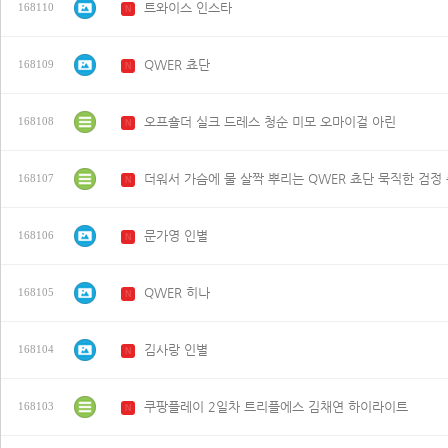
트와이스 인스타
168110
N
QWER 쵸단
168109
N
오프숄더 실크 드레스 청순 미모 오마이걸 아린
168108
N
168107
N
문가영 인별
168106
N
QWER 히나
168105
N
김사랑 인별
168104
N
쿠팡플레이 2일차 트리플에스 김채연 하이라이트
168103
N