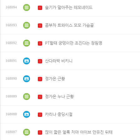
슬기가 말아주는 레모네이드
168094
N
콤부차 트와이스 모모 가슴골
168093
N
PT할때 궁뎅이만 조진다는 장원영
168092
N
산다라박 비키니
168091
N
정가은 근황
168090
N
정가은 누나 근황
168089
N
카리나 중딩시절
168088
N
많이 짧은 얼룩 치마 아이브 안유진 뒤태
168087
N