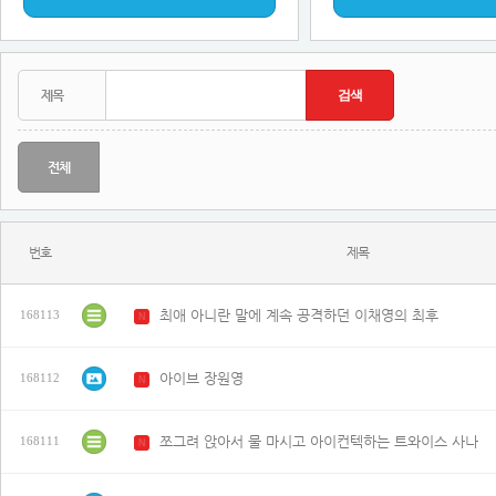
전체
번호
제목
최애 아니란 말에 계속 공격하던 이채영의 최후
168113
N
아이브 장원영
168112
N
쪼그려 앉아서 물 마시고 아이컨텍하는 트와이스 사나
168111
N