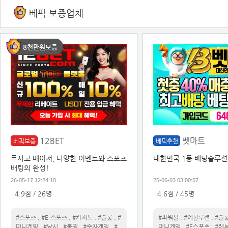
베픽 보증업체
8천만원보증
12BET
벳마트
베픽보증
베픽추천
무사고 메이저, 다양한 이벤트와 스포츠
대한민국 1등 베팅솔루션
배팅의 완성!
26-05-17 12:24:10
25-06-03 03:00:57
4.9점 / 26명
4.6점 / 45명
#스포츠
,
#E-스포츠
,
#카지노
,
#슬롯
,
#
#파워볼
,
#에볼루션
,
#슬
미니게임
,
#낚시
,
#복권
,
#숫자게임
,
#
미니게임
,
#E스포츠
,
#레