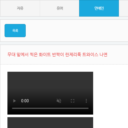
자유
유머
연예인
목록
무대 밑에서 찍은 화이트 반짝이 란제리룩 트와이스 나연