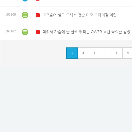
오프숄더 실크 드레스 청순 미모 오마이걸 아린
168108
N
168107
N
1
2
3
4
5
6