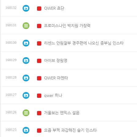
QWER 쵸단
168132
N
프로미스나인 박지원 가창력
168131
N
리센느 안원잘부 경주편에 나오신 종부님 인스타
168130
N
아이브 장원영
168129
N
QWER 마젠타
168128
N
qwer 히나
168127
N
거울보는 엔믹스 설윤
168126
N
요즘 부쩍 과감해진 슬기 인스타
168125
N